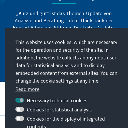
„Kurz und gut“ ist das Themen-Update von
Analyse und Beratung – dem Think-Tank der
Konrad-Adenauer-Stiftung. Der Leiter Dr. Peter
Fischer-Bollin informiert Sie in unregelmäßigen
Abständen in aller Kürze über Themen, die wir
This website uses cookies, which are necessary
für unsere nahe Zukunft für wichtig halten.
for the operation and security of the site. In
addition, the website collects anonymous user
Jetzt abonnieren
data for statistical analysis and to display
embedded content from external sites. You can
change the cookie settings at any time.
Read more
Necessary technical cookies
Visit also
Cookies for statistical analysis
Cookies for the display of integrated
Imprint
Data protection
Terms of use
contents