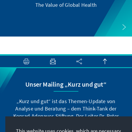
The Value of Global Health
Unser Mailing „Kurz und gut“
„Kurz und gut“ ist das Themen-Update von
Analyse und Beratung – dem Think-Tank der
Konrad-Adenauer-Stiftung. Der Leiter Dr. Peter
Fischer-Bollin informiert Sie in unregelmäßigen
Abständen in aller Kürze über Themen, die wir
This website uses cookies, which are necessary