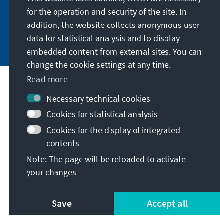
für unsere nahe Zukunft für wichtig halten.
for the operation and security of the site. In
addition, the website collects anonymous user
Jetzt abonnieren
data for statistical analysis and to display
embedded content from external sites. You can
change the cookie settings at any time.
Read more
Necessary technical cookies
Visit also
Cookies for statistical analysis
Cookies for the display of integrated
Imprint
Data protection
Terms of use
contents
Declaration on accessibility
Note: The page will be reloaded to activate
Report an accessibility issue
your changes
© Konrad-Adenauer-Stiftung e.V. 2026
Save
Accept all