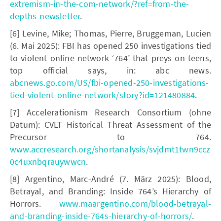
extremism-in-the-com-network/?ref=from-the-
depths-newsletter
.
[6] Levine, Mike; Thomas, Pierre, Bruggeman, Lucien
(6. Mai 2025): FBI has opened 250 investigations tied
to violent online network ‘764’ that preys on teens,
top official says, in: abc news.
abcnews.go.com/US/fbi-opened-250-investigations-
tied-violent-online-network/story?id=121480884
.
[7] Accelerationism Research Consortium (ohne
Datum): CVLT Historical Threat Assessment of the
Precursor to 764.
www.accresearch.org/shortanalysis/svjdmt1twn9ccz
0c4uxnbqrauywwcn
.
[8] Argentino, Marc-André (7. März 2025): Blood,
Betrayal, and Branding: Inside 764’s Hierarchy of
Horrors.
www.maargentino.com/blood-betrayal-
and-branding-inside-764s-hierarchy-of-horrors/
.