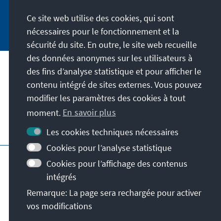
Ce site web utilise des cookies, qui sont
Jetzt abonnieren
nécessaires pour le fonctionnement et la
sécurité du site. En outre, le site web recueille
des données anonymes sur les utilisateurs à
des fins d’analyse statistique et pour afficher le
Notre mission
contenu intégré de sites externes. Vous pouvez
modifier les paramètres des cookies à tout
Contact
moment.
En savoir plus
Autres offres de la fondation
Les cookies techniques nécessaires
Cookies pour l’analyse statistique
Impressum
Protection des données
Cookies pour l’affichage des contenus
Conditions d'utilisation
intégrés
Déclaration d'accessibilité
Barriere melden
Remarque: La page sera rechargée pour activer
Plan du site
vos modifications
© Konrad-Adenauer-Stiftung e.V. 2026