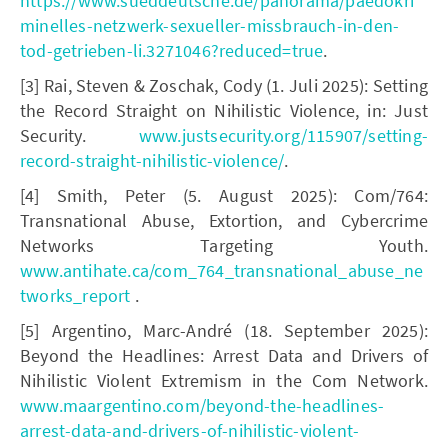
https://www.sueddeutsche.de/panorama/paedokri
minelles-netzwerk-sexueller-missbrauch-in-den-
tod-getrieben-li.3271046?reduced=true
.
[3] Rai, Steven & Zoschak, Cody (1. Juli 2025): Setting
the Record Straight on Nihilistic Violence, in: Just
Security.
www.justsecurity.org/115907/setting-
record-straight-nihilistic-violence/
.
[4] Smith, Peter (5. August 2025): Com/764:
Transnational Abuse, Extortion, and Cybercrime
Networks Targeting Youth.
www.antihate.ca/com_764_transnational_abuse_ne
tworks_report
.
[5] Argentino, Marc-André (18. September 2025):
Beyond the Headlines: Arrest Data and Drivers of
Nihilistic Violent Extremism in the Com Network.
www.maargentino.com/beyond-the-headlines-
arrest-data-and-drivers-of-nihilistic-violent-