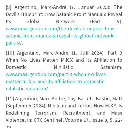
[9] Argentino, Marc-André (7. Januar 2025): The
Devil’s Blueprint: How Satanic Front Manuals Reveal
Its Global Network (Part IV).
www.maargentino.com/the-devils-blueprint-how-
satanic-front-manuals-reveal-its-global-network-
part-iv/
.
[10] Argentino, Marc-André (1. Juli 2024): Part 3
When No Lives Matter: М.К.У. and its Affiliation to
Domestic Nihilistic Satanism.
www.maargentino.com/part-3-when-no-lives-
matter-m-k-u-and-its-affiliation-to-domestic-
nihilistic-satanism/
.
[11] Argentino, Marc-André; Gay, Barrett; Bastin, Matt
(September 2024): Nihilism and Terror: How M.K.Y. Is
Redefining Terrorism, Recruitment, and Mass
Violence, in: CTC Sentinel, Volume 17, Issue 8, S. 22-
29.