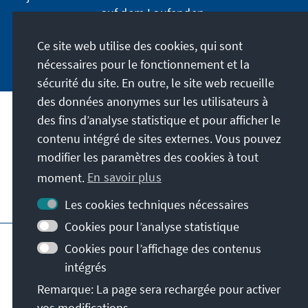
auf dem Laufenden.
Ce site web utilise des cookies, qui sont
Jetzt abonnieren
nécessaires pour le fonctionnement et la
sécurité du site. En outre, le site web recueille
des données anonymes sur les utilisateurs à
des fins d’analyse statistique et pour afficher le
Notre mission
contenu intégré de sites externes. Vous pouvez
modifier les paramètres des cookies à tout
Contact
moment.
En savoir plus
Autres offres de la fondation
Les cookies techniques nécessaires
Cookies pour l’analyse statistique
Impressum
Protection des données
Cookies pour l’affichage des contenus
Conditions d'utilisation
intégrés
Déclaration d'accessibilité
Barriere melden
Remarque: La page sera rechargée pour activer
Plan du site
vos modifications