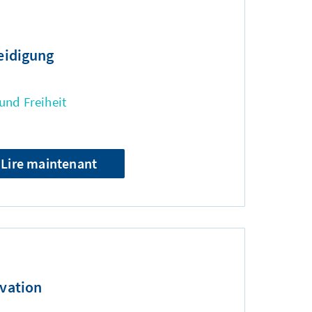
eidigung
und Freiheit
Lire maintenant
ovation