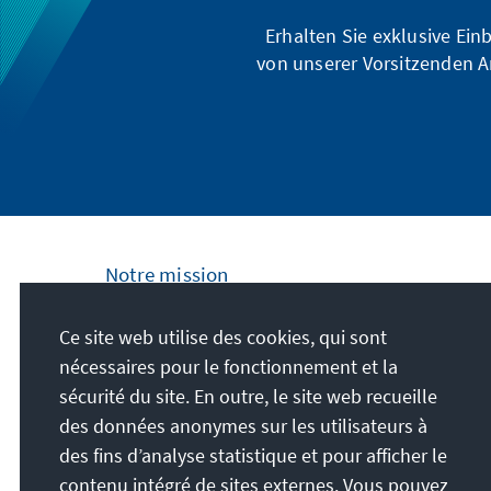
Erhalten Sie exklusive Ein
von unserer Vorsitzenden A
Notre mission
La Fondation Konrad Adenauer s'engage au
Ce site web utilise des cookies, qui sont
plan national et international en proposant
nécessaires pour le fonctionnement et la
des formations politiques au service de la
sécurité du site. En outre, le site web recueille
paix, de la liberté et de la justice. Nous
des données anonymes sur les utilisateurs à
défendons activement les libertés
des fins d’analyse statistique et pour afficher le
démocratiques, l'économie sociale de
contenu intégré de sites externes. Vous pouvez