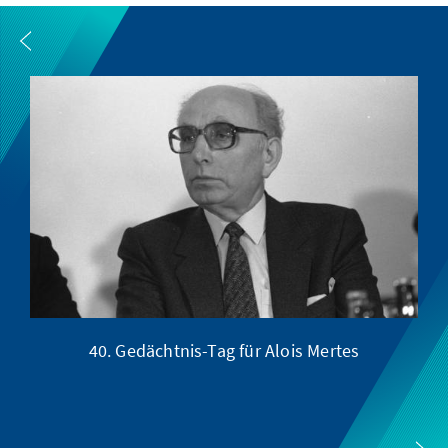
40. Gedächtnis-Tag für Alois Mertes