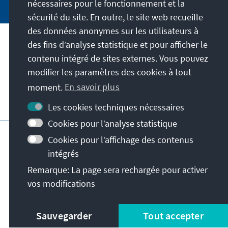
nécessaires pour le fonctionnement et la
sécurité du site. En outre, le site web recueille
des données anonymes sur les utilisateurs à
des fins d’analyse statistique et pour afficher le
Notre mission
contenu intégré de sites externes. Vous pouvez
modifier les paramètres des cookies à tout
Contact
moment.
En savoir plus
Autres offres de la fondation
Les cookies techniques nécessaires
Cookies pour l’analyse statistique
Impressum
Protection des données
Cookies pour l’affichage des contenus
Conditions d'utilisation
intégrés
Déclaration d'accessibilité
Barriere melden
Remarque: La page sera rechargée pour activer
Plan du site
vos modifications
© Konrad-Adenauer-Stiftung e.V. 2026
Sauvegarder
Tout accepter