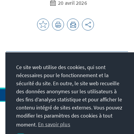
20 avril 2026
Ce site web utilise des cookies, qui sont
nécessaires pour le fonctionnement et la
sécurité du site. En outre, le site web recueille
des données anonymes sur les utilisateurs à
des fins d’analyse statistique et pour afficher le
contenu intégré de sites externes. Vous pouvez
modifier les paramètres des cookies à tout
moment.
En savoir plus
Visitez aussi