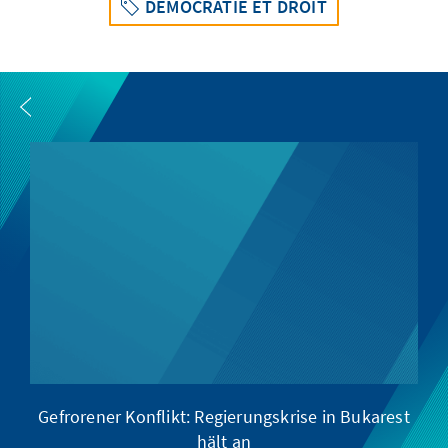
DÉMOCRATIE ET DROIT
Gefrorener Konflikt: Regierungskrise in Bukarest
Wi
hält an