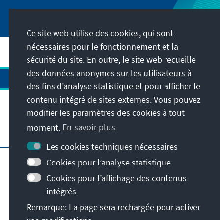
Ce site web utilise des cookies, qui sont
nécessaires pour le fonctionnement et la
sécurité du site. En outre, le site web recueille
des données anonymes sur les utilisateurs à
des fins d’analyse statistique et pour afficher le
contenu intégré de sites externes. Vous pouvez
modifier les paramètres des cookies à tout
moment.
En savoir plus
Visitez aussi
Les cookies techniques nécessaires
Impressum
Protection des données
Cookies pour l’analyse statistique
Conditions d'utilisation
Cookies pour l’affichage des contenus
Déclaration d'accessibilité
intégrés
Signaler un obstacle
Remarque: La page sera rechargée pour activer
Istanbul Security Conference