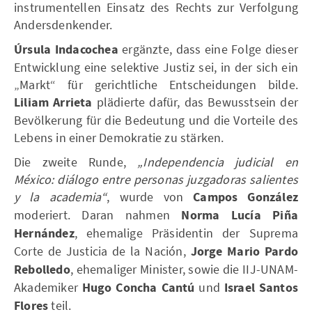
instrumentellen Einsatz des Rechts zur Verfolgung
Andersdenkender.
Úrsula Indacochea
ergänzte, dass eine Folge dieser
Entwicklung eine selektive Justiz sei, in der sich ein
„Markt“ für gerichtliche Entscheidungen bilde.
Liliam Arrieta
plädierte dafür, das Bewusstsein der
Bevölkerung für die Bedeutung und die Vorteile des
Lebens in einer Demokratie zu stärken.
Die zweite Runde,
„Independencia judicial en
México: diálogo entre personas juzgadoras salientes
y la academia“
, wurde von
Campos González
moderiert. Daran nahmen
Norma Lucía Piña
Hernández
, ehemalige Präsidentin der Suprema
Corte de Justicia de la Nación,
Jorge Mario Pardo
Rebolledo
, ehemaliger Minister, sowie die IIJ-UNAM-
Akademiker
Hugo Concha Cantú
und
Israel Santos
Flores
teil.