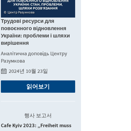
Центр Разумкова
Трудові ресурси для
повоєнного відновлення
України: проблеми і шляхи
вирішення
Аналітична доповідь Центру
Разумкова
2024년 10월 23일
읽어보기
행사 보고서
Cafe Kyiv 2023: „Freiheit muss