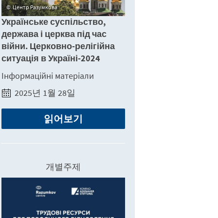
Центр Разумкова
Українське суспільство,
держава і церква під час
війни. Церковно-релігійна
ситуація в Україні-2024
Інформаційні матеріали
2025년 1월 28일
읽어보기
개별주제