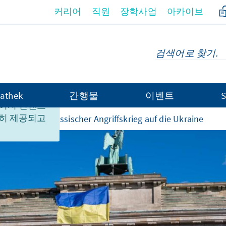
커리어
직원
장학사업
아카이브
athek
간행물
이벤트
S
이지 컨텐츠
히 제공되고
rteidigung
Russischer Angriffskrieg auf die Ukraine