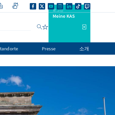
로그인
Meine KAS
tandorte
Presse
소개