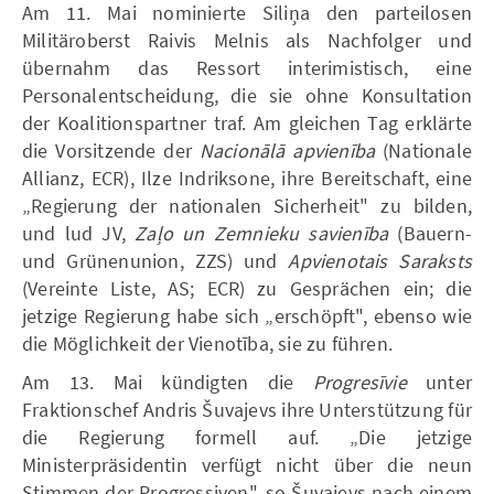
Am 11. Mai nominierte Siliņa den parteilosen
Militäroberst Raivis Melnis als Nachfolger und
übernahm das Ressort interimistisch, eine
Personalentscheidung, die sie ohne Konsultation
der Koalitionspartner traf. Am gleichen Tag erklärte
die Vorsitzende der
Nacionālā apvienība
(Nationale
Allianz, ECR), Ilze Indriksone, ihre Bereitschaft, eine
„Regierung der nationalen Sicherheit" zu bilden,
und lud JV,
Zaļo un Zemnieku savienība
(Bauern-
und Grünenunion, ZZS) und
Apvienotais Saraksts
(Vereinte Liste, AS; ECR) zu Gesprächen ein; die
jetzige Regierung habe sich „erschöpft", ebenso wie
die Möglichkeit der Vienotība, sie zu führen.
Am 13. Mai kündigten die
Progresīvie
unter
Fraktionschef Andris Šuvajevs ihre Unterstützung für
die Regierung formell auf. „Die jetzige
Ministerpräsidentin verfügt nicht über die neun
Stimmen der Progressiven", so Šuvajevs nach einem