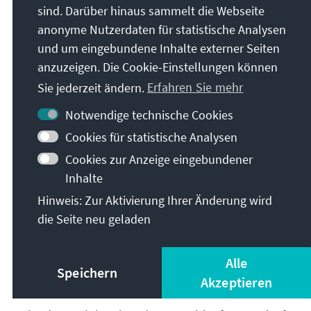
sind. Darüber hinaus sammelt die Webseite
Beigeordnete Minister (Ministres délégués):
anonyme Nutzerdaten für statistische Analysen
und um eingebundene Inhalte externer Seiten
anzuzeigen. Die Cookie-Einstellungen können
Beim Premierminister
:
Sie jederzeit ändern.
Erfahren Sie mehr
Laurent PANIFOUS, zuständig für die Beziehungen
zum Parlament
Notwendige technische Cookies
Maud BRÉGEON, Regierungssprecherin
Cookies für statistische Analysen
Aurore BERGÉ, zuständig für die Gleichstellung von
Cookies zur Anzeige eingebundener
Frauen und Männern und den Kampf gegen
Inhalte
Diskriminierung
Hinweis: Zur Aktivierung Ihrer Änderung wird
die Seite neu geladen
Beim Innenminister
:
Alle
Marie-Pierre VEDRENNE
Speichern
Akzeptieren