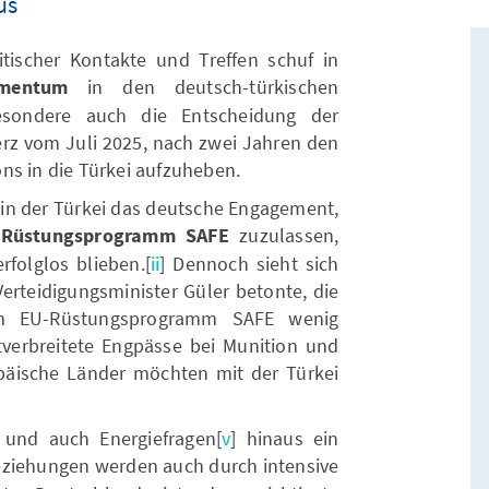
us
tischer Kontakte und Treffen schuf in
omentum
in den deutsch-türkischen
esondere auch die Entscheidung der
erz vom Juli 2025, nach zwei Jahren den
ns in die Türkei aufzuheben.
e in der Türkei das deutsche Engagement,
-Rüstungsprogramm SAFE
zuzulassen,
folglos blieben.[
ii
] Dennoch sieht sich
 Verteidigungsminister Güler betonte, die
m EU-Rüstungsprogramm SAFE wenig
tverbreitete Engpässe bei Munition und
päische Länder möchten mit der Türkei
 und auch Energiefragen[
v
] hinaus ein
eziehungen werden auch durch intensive