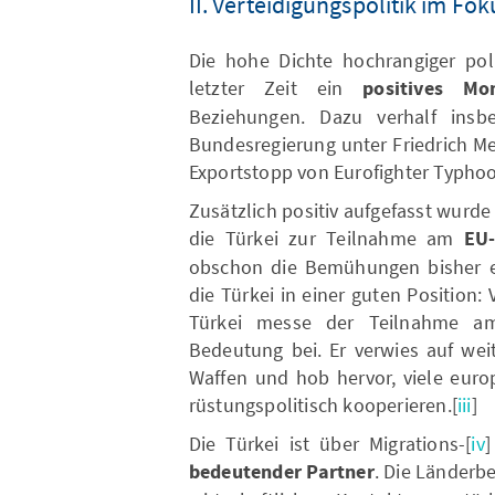
II. Verteidigungspolitik im Fok
Die hohe Dichte hochrangiger poli
letzter Zeit ein
positives M
Beziehungen. Dazu verhalf insb
Bundesregierung unter Friedrich M
Exportstopp von Eurofighter Typhoo
Zusätzlich positiv aufgefasst wurd
die Türkei zur Teilnahme am
EU
obschon die Bemühungen bisher er
die Türkei in einer guten Position:
Türkei messe der Teilnahme a
Bedeutung bei. Er verwies auf wei
Waffen und hob hervor, viele euro
rüstungspolitisch kooperieren.[
iii
]
Die Türkei ist über Migrations-[
iv
]
bedeutender Partner
. Die Länderb