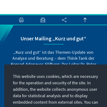
Unser Mailing „Kurz und gut“
„Kurz und gut“ ist das Themen-Update von
Analyse und Beratung – dem Think-Tank der
Konrad-Adenauer-Stiftung. Der Leiter Dr. Peter
Fischer-Bollin informiert Sie in unregelmäßigen
Abständen in aller Kürze über Themen, die wir
This website uses cookies, which are necessary
für unsere nahe Zukunft für wichtig halten.
for the operation and security of the site. In
addition, the website collects anonymous user
Jetzt abonnieren
data for statistical analysis and to display
embedded content from external sites. You can