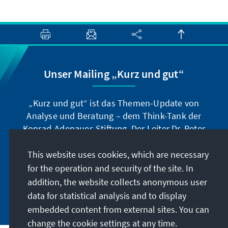
Unser Mailing „Kurz und gut“
„Kurz und gut“ ist das Themen-Update von
Analyse und Beratung – dem Think-Tank der
Konrad-Adenauer-Stiftung. Der Leiter Dr. Peter
Fischer-Bollin informiert Sie in unregelmäßigen
Abständen in aller Kürze über Themen, die wir
This website uses cookies, which are necessary
für unsere nahe Zukunft für wichtig halten.
for the operation and security of the site. In
addition, the website collects anonymous user
Jetzt abonnieren
data for statistical analysis and to display
embedded content from external sites. You can
change the cookie settings at any time.