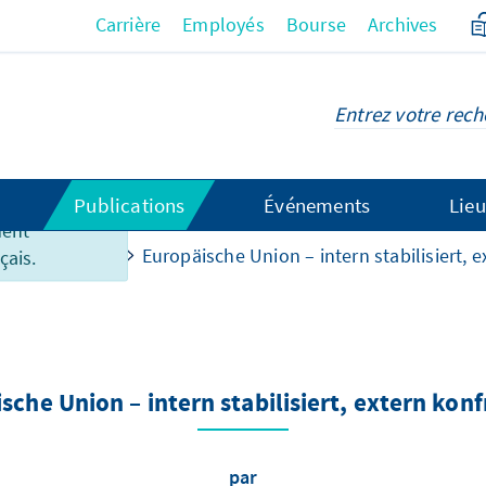
Carrière
Employés
Bourse
Archives
 ce contenu
Publications
Événements
Lieu
ment
nd Argumente
Europäische Union – intern stabilisiert, e
çais.
sche Union – intern stabilisiert, extern konf
par