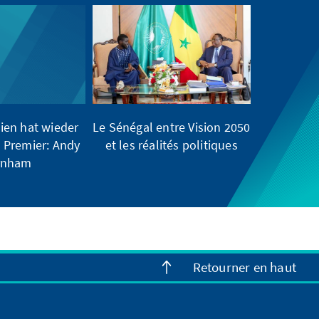
ien hat wieder
Le Sénégal entre Vision 2050
 Premier: Andy
et les réalités politiques
rnham
Retourner en haut