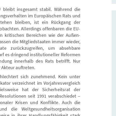
 bleibt insgesamt stabil. Während die
gsverhalten im Europäischen Rats und
tehen bleiben, ist ein Rückgang der
obachten. Allerdings offenbaren die EU-
e in kritischen Bereichen wie der Außen-
lassen die Mitgliedstaaten immer wieder,
ate zurückzugreifen, um absehbare
f es dringend institutioneller Reformen
dung innerhalb des Rats betrifft. Nur
r Akteur auftreten.
hlechtert sich zunehmend. Kein unter
kator verzeichnet im Vorjahresvergleich
ielsweise hat der Sicherheitsrat der
Resolutionen seit 1991 verabschiedet –
tionaler Krisen und Konflikte. Auch die
und die Weltgesundheitsorganisation
eise in ihrer Handlungsfähigkeit stark