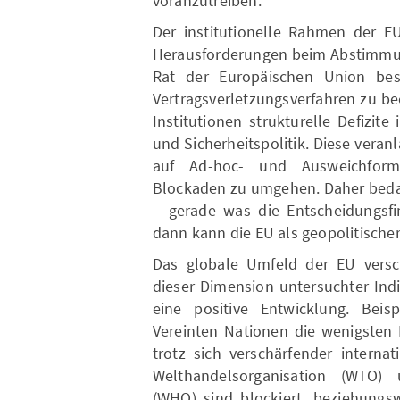
voranzutreiben.
Der institutionelle Rahmen der EU
Herausforderungen beim Abstimmun
Rat der Europäischen Union bes
Vertragsverletzungsverfahren zu be
Institutionen strukturelle Defizit
und Sicherheitspolitik. Diese veran
auf Ad-hoc- und Ausweichform
Blockaden zu umgehen. Daher bedar
– gerade was die Entscheidungsfin
dann kann die EU als geopolitische
Das globale Umfeld der EU versc
dieser Dimension untersuchter Indi
eine positive Entwicklung. Beisp
Vereinten Nationen die wenigsten 
trotz sich verschärfender interna
Welthandelsorganisation (WTO) 
(WHO) sind blockiert, beziehungsw