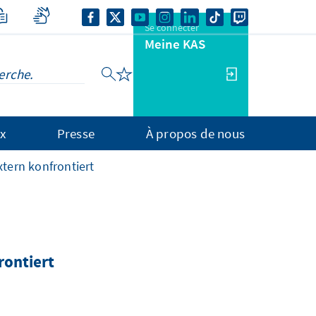
Se connecter
Meine KAS
x
Presse
À propos de nous
xtern konfrontiert
rontiert