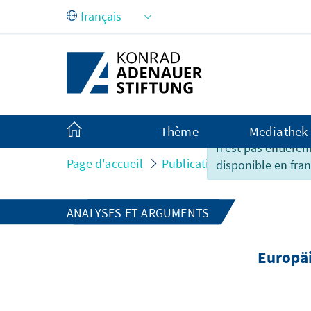
Saut au contenu principal
Malheureusement,
Thème
Mediathek
n'est pas entière
Page d'accueil
Publications
Analysen u
disponible en fran
ANALYSES ET ARGUMENTS
Europäi