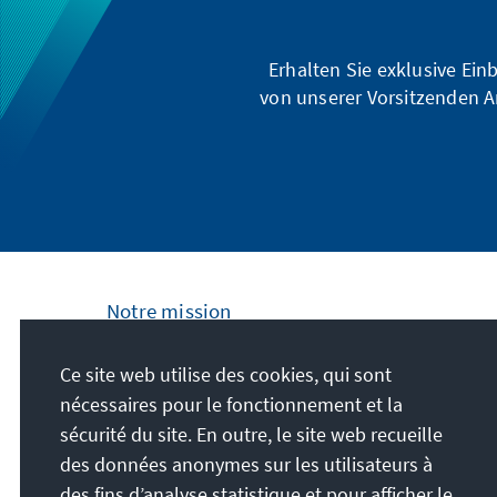
Erhalten Sie exklusive Ein
von unserer Vorsitzenden A
Notre mission
La Fondation Konrad Adenauer s'engage au
Ce site web utilise des cookies, qui sont
plan national et international en proposant
nécessaires pour le fonctionnement et la
des formations politiques au service de la
sécurité du site. En outre, le site web recueille
paix, de la liberté et de la justice. Nous
des données anonymes sur les utilisateurs à
défendons activement les libertés
des fins d’analyse statistique et pour afficher le