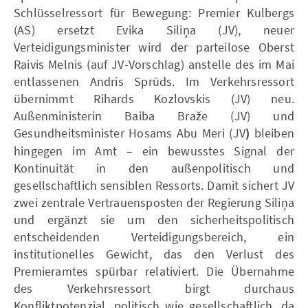
Schlüsselressort für Bewegung: Premier Kulbergs
(AS) ersetzt Evika Siliņa (JV), neuer
Verteidigungsminister wird der parteilose Oberst
Raivis Melnis (auf JV-Vorschlag) anstelle des im Mai
entlassenen Andris Sprūds. Im Verkehrsressort
übernimmt Rihards Kozlovskis (JV) neu.
Außenministerin Baiba Braže (JV) und
Gesundheitsminister Hosams Abu Meri (JV
)
bleiben
hingegen im Amt – ein bewusstes Signal der
Kontinuität in den außenpolitisch und
gesellschaftlich sensiblen Ressorts. Damit sichert JV
zwei zentrale Vertrauensposten der Regierung Siliņa
und ergänzt sie um den sicherheitspolitisch
entscheidenden Verteidigungsbereich, ein
institutionelles Gewicht, das den Verlust des
Premieramtes spürbar relativiert. Die Übernahme
des Verkehrsressort birgt durchaus
Konfliktpotenzial, politisch wie gesellschaftlich, da