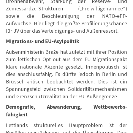
Drohnenabwehr, Stärkung der Reserve- und
Zemessardze-Strukturen („Freiwilligenarmee“)
sowie die Beschleunigung der NATO-eFP-
Aufwüchse. Hier liegt die größte Profilierungschance
für JV über das Verteidigungs- und Außenressort.
Migrations- und EU-Asylpolitik
Außenministerin Braže hat zuletzt mit ihrer Position
zum lettischen Opt-out aus dem EU-Migrationspakt
klare nationale Akzente gesetzt. Innenpolitisch ist
dies anschlussfähig. Es dürfte jedoch in Berlin und
Brüssel kritisch beobachtet werden. Dies ist ein
Spannungsfeld zwischen Solidaritätsmechanismen
und Grenzschutzrealität an der EU-Außengrenze.
Demografie, Abwanderung, Wettbewerbs-
fähigkeit
Lettlands strukturelles Hauptproblem ist der
Bevölkerungsrückgang und die Überalterung. Dies