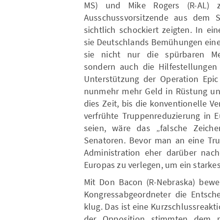
MS) und Mike Rogers (R-AL) z
Ausschussvorsitzende aus dem S
sichtlich schockiert zeigten. In 
sie Deutschlands Bemühungen einer
sie nicht nur die spürbaren Me
sondern auch die Hilfestellungen
Unterstützung der Operation Epi
nunmehr mehr Geld in Rüstung und 
dies Zeit, bis die konventionelle Ve
verfrühte Truppenreduzierung in E
seien, wäre das „falsche Zeiche
Senatoren. Bevor man an eine Tru
Administration eher darüber nac
Europas zu verlegen, um ein stark
Mit Don Bacon (R-Nebraska) bewer
Kongressabgeordneter die Entsche
klug. Das ist eine Kurzschlussreakti
der Opposition stimmten dem m