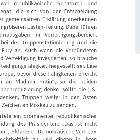
wei republikanische Senatoren und
enat, die sich von der Entscheidung
einer gemeinsamen Erklärung anerkennen
 größeren Lasten-Teilung. Dabei führen
hrausgaben im Verteidigungsbereich,
 bei der Truppenstationierung und die
c Fury an. Auch wenn die Verbündeten
Verteidigung investierten, so brauche
rteidigungsfähigkeit hergestellt sei. Eine
uropa, bevor diese Fähigkeiten erreicht
n an Vladimir Putin“, so die beiden
ppenreduzierung denke, sollte die US-
hdenken, Truppen weiter in den Osten
es Zeichen an Moskau zu senden.
tete ein prominenter republikanischer
idung des Präsidenten: „Das ist nicht
on“, erklärte er. Demokratische Vertreter
ehrheitlich zu und gingen in ihren