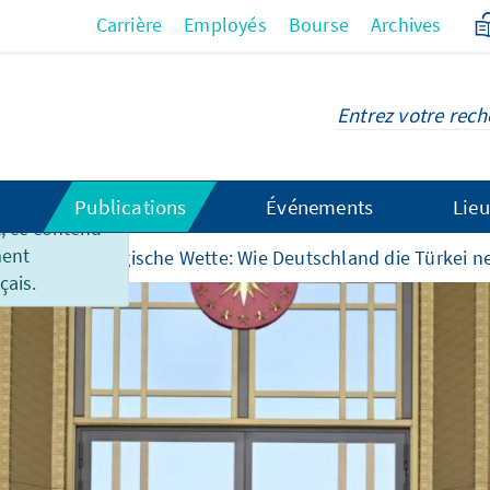
Carrière
Employés
Bourse
Archives
Publications
Événements
Lieu
 ce contenu
ment
 pays
Strategische Wette: Wie Deutschland die Türkei n
çais.