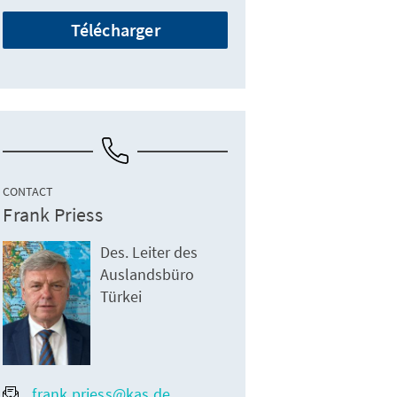
Télécharger
CONTACT
Frank Priess
Des. Leiter des
Auslandsbüro
Türkei
frank.priess@kas.de