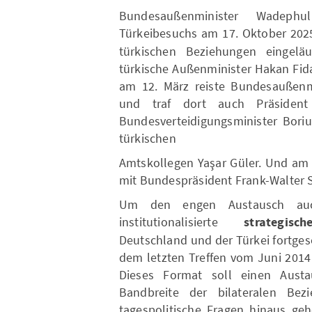
Bundesaußenminister Wadeph
Türkeibesuchs am 17. Oktober 202
türkischen Beziehungen eingelä
türkische Außenminister Hakan Fid
am 12. März reiste Bundesaußenm
und traf dort auch Präsident
Bundesverteidigungsminister Boriu
türkischen
Amtskollegen Yaşar Güler. Und am 2
mit Bundespräsident Frank-Walter S
Um den engen Austausch auch
institutionalisierte
strategi
Deutschland und der Türkei fortge
dem letzten Treffen vom Juni 2014 
Dieses Format soll einen Aust
Bandbreite der bilateralen Be
tagespolitische Fragen hinaus ge