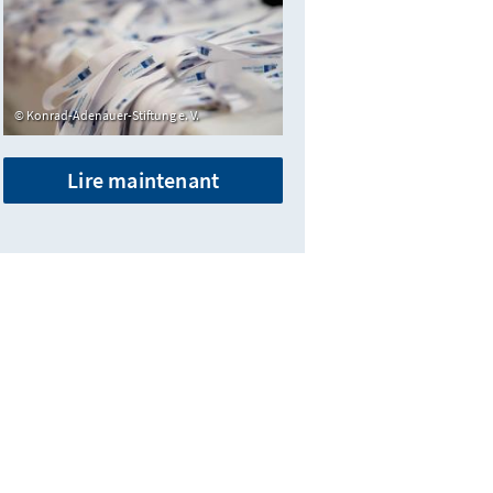
Konrad-Adenauer-Stiftung e. V.
Lire maintenant