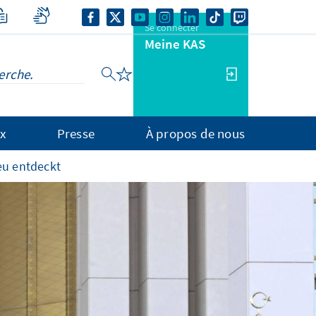
Se connecter
Meine KAS
x
Presse
À propos de nous
eu entdeckt