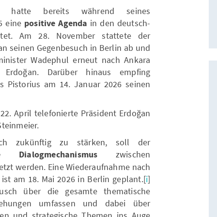
ul hatte bereits während seines
5 eine
positive Agenda
in den deutsch-
utet. Am 28. November stattete der
an seinen Gegenbesuch in Berlin ab und
inister Wadephul erneut nach Ankara
 Erdoğan. Darüber hinaus empfing
s Pistorius am 14. Januar 2026 seinen
2. April telefonierte Präsident Erdoğan
teinmeier.
 zukünftig zu stärken, soll der
sche Dialogmechanismus
zwischen
setzt werden. Eine Wiederaufnahme nach
ist am 18. Mai 2026 in Berlin geplant.[
i
]
ausch über die gesamte thematische
ziehungen umfassen und dabei über
hen und strategische Themen ins Auge