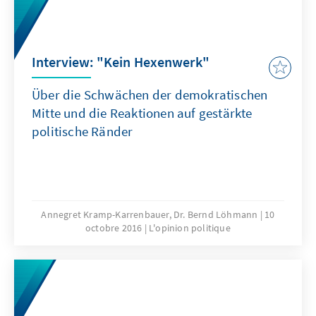
der CDU Deutschlands, bevor der Präsident
des Deutschen Industrie- und
Handelskammertages, Dr. Eric Schweitzer, mit
Interview: "Kein Hexenwerk"
seiner Laudatio den Preisträger ehrte. Den
Abschluss bildete die Dankesrede des
Über die Schwächen der demokratischen
Preisträgers, vertreten durch Dr. Johannes
Mitte und die Reaktionen auf gestärkte
Ludewig.
politische Ränder
Annegret Kramp-Karrenbauer, Dr. Bernd Löhmann
10
octobre 2016
L'opinion politique