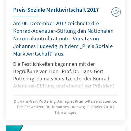
Preis Soziale Marktwirtschaft 2017
Am 06. Dezember 2017 zeichnete die
Konrad-Adenauer-Stiftung den Nationalen
Normenkontrollrat unter Vorsitz von
Johannes Ludewig mit dem „Preis Soziale
Marktwirtschaft“ aus.
Die Festlichkeiten begannen mit der
Begrüßung von Hon.-Prof. Dr. Hans-Gert
Pöttering, damals Vorsitzender der Konrad-
Adenauer-Stiftung und ehemaliger Präsident
des Europäischen Parlaments. Dann folgte
eine Reflexion zu den aktuellen
Dr. Hans-Gert Pöttering, Annegret Kramp-Karrenbauer, Dr.
Eric Schweitzer, Dr. Johannes Ludewig
9 janvier 2018
Herausforderungen der Sozialen
Titre unique
Marktwirtschaft von Annegret Kramp-
Karrenbauer, damals Ministerpräsidentin des
Saarlandes und inzwischen Generalsekretärin