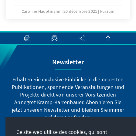
fünf Jahre mitgestalten. Die Konkurrenten
Ousainou Darboe (UDP) und Mama Kandeh
Caroline Hauptmann
20 décembre 2021
kurzum
wurden mit 27,7 Prozent der Stimmen auf
Platz 2 beziehungsweise mit 12,3 Prozent der
Stimmen auf Platz 3 verwiesen. Am
Sonntagabend hieß es allerdings bereits, dass
Darboe, Kandeh und Mitkonkurrent Sallah die
Wahl nicht anerkennen würden, da angeblich
Newsletter
eine Reihe von Problemen im Wahlprozess
festgestellt worden seien. Entsprechende
Untersuchungen sollen durchgeführt werden.
Erhalten Sie exklusive Einblicke in die neuesten
Publikationen, spannende Veranstaltungen und
Projekte direkt von unserer Vorsitzenden
Annegret Kramp-Karrenbauer. Abonnieren Sie
jetzt unseren Newsletter und bleiben Sie immer
auf dem Laufenden.
Ce site web utilise des cookies, qui sont
Jetzt abonnieren