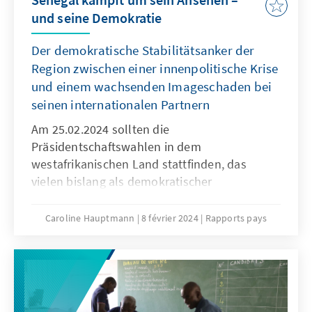
und seine Demokratie
Der demokratische Stabilitätsanker der
Region zwischen einer innenpolitische Krise
und einem wachsenden Imageschaden bei
seinen internationalen Partnern
Am 25.02.2024 sollten die
Präsidentschaftswahlen in dem
westafrikanischen Land stattfinden, das
vielen bislang als demokratischer
Stabilitätsanker in der Region gilt. Per
Präsidialdekret wurde diese dann aber wenige
Caroline Hauptmann
8 février 2024
Rapports pays
Stunden vor Eröffnung der Wahlkampagne
abgesagt. Nun taumelt das Land in eine
innenpolitische Krise – und kämpft
gleichzeitig gegen einen wachsenden
Imageschaden bei seinen internationalen