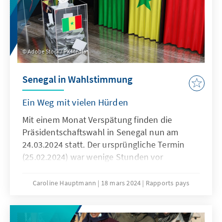
jetzigen klaren Entscheidung im ersten
Wahlgang scheint sogar eine Machtübergabe
zum Ende der regulären Amtszeit des am
02.04.2024 scheidenden Präsidenten Macky
Adobe Stock / PX Media
Sall möglich.
Senegal in Wahlstimmung
Ein Weg mit vielen Hürden
Mit einem Monat Verspätung finden die
Präsidentschaftswahl in Senegal nun am
24.03.2024 statt. Der ursprüngliche Termin
(25.02.2024) war wenige Stunden vor
Wahlkampfbeginn von Präsident Macky Sall
per Dekret annulliert worden. Ursache waren
Caroline Hauptmann
18 mars 2024
Rapports pays
Unstimmigkeiten auf höchster politischer
Ebene und die Befürchtung des Präsidenten,
dass die Bedingungen für einen friedlichen