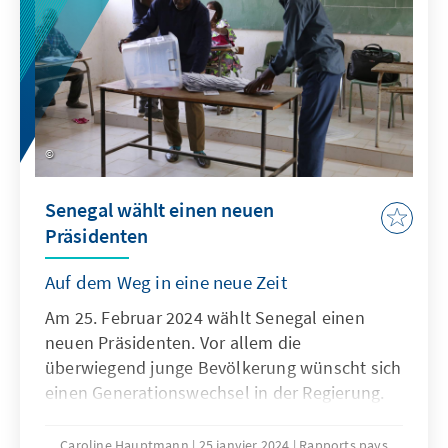
Partnern an.
Senegal wählt einen neuen
Präsidenten
Auf dem Weg in eine neue Zeit
Am 25. Februar 2024 wählt Senegal einen
neuen Präsidenten. Vor allem die
überwiegend junge Bevölkerung wünscht sich
einen Generationswechsel in der Regierung.
Der umstrittene Oppositionspolitiker
Ousmane Sonko, der Favorit vieler junger
Caroline Hauptmann
25 janvier 2024
Rapports pays