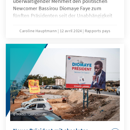
überwältigender Mehrheit den politischen
Newcomer Bassirou Diomaye Faye zum
fünften Präsidenten seit der Unabhängigkeit
des Landes gewählt. Knapp 10 Tage später,
am 02. April 2024, wurde er offiziell vereidigt
Caroline Hauptmann
12 avril 2024
Rapports pays
und begann sofort mit der Regierungsbildung.
Der neue Präsident kündigte eine „rupture“ –
einen „radikalen politischen Wandel“ an. Was
ist von der neuen Regierung zu erwarten?
IMAGO / Le Pictorium