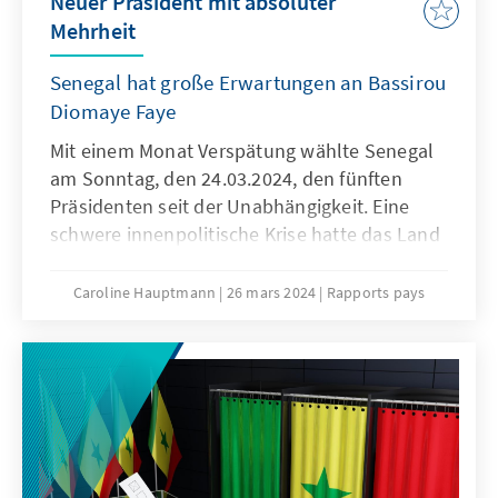
Neuer Präsident mit absoluter
Mehrheit
Senegal hat große Erwartungen an Bassirou
Diomaye Faye
Mit einem Monat Verspätung wählte Senegal
am Sonntag, den 24.03.2024, den fünften
Präsidenten seit der Unabhängigkeit. Eine
schwere innenpolitische Krise hatte das Land
über Wochen in Atem gehalten. Auslöser
waren die Verschiebung des ursprünglichen
Caroline Hauptmann
26 mars 2024
Rapports pays
Wahltermins durch den Präsidenten sowie
Korruptionsvorwürfe gegen führende
Repräsentanten der Republik. Die
Zivilgesellschaft ging auf die Straße. Der
Verfassungsrat erklärte die Verschiebung der
Wahlen für nichtig und stellte die Konformität
des Wahlverfahrens wieder her. Mit der