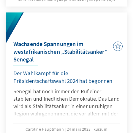
Senegalesen, ist allerdings nicht als Kandidat
zugelassen worden. Ob die geschwächte, aber
dennoch sehr präsente Opposition sich
trotzdem durchsetzen kann, bleibt fraglich.
Wachsende Spannungen im
westafrikanischen „Stabilitätsanker“
Senegal
Der Wahlkampf für die
Präsidentschaftswahl 2024 hat begonnen
Senegal hat noch immer den Ruf einer
stabilen und friedlichen Demokratie. Das Land
wird als Stabilitätsanker in einer unruhigen
Region wahrgenommen, die vor allem mit der
Sahelkrise assoziiert wird. Präsident Macky
Sall ist seit 2012 an der Macht, derzeit in
Caroline Hauptmann
24 mars 2023
kurzum