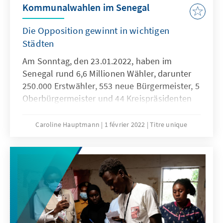
Kommunalwahlen im Senegal
Die Opposition gewinnt in wichtigen
Städten
Am Sonntag, den 23.01.2022, haben im
Senegal rund 6,6 Millionen Wähler, darunter
250.000 Erstwähler, 553 neue Bürgermeister, 5
Oberbürgermeister und 44 Kreispräsidenten
weitestgehend friedlich gewählt. Die
Kommunalwahl, ursprünglich für 2020
Caroline Hauptmann
1 février 2022
Titre unique
geplant und zweimal wegen der COVID-
Pandemie verschoben, gilt insbesondere in
den Städten Dakar und Ziguinchor als
Gradmesser für die im Jahr 2024
stattfindende Präsidentschaftswahl.