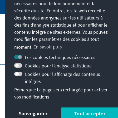
nécessaires pour le fonctionnement et la
sécurité du site. En outre, le site web recueille
des données anonymes sur les utilisateurs à
des fins d’analyse statistique et pour afficher le
Notre mission
contenu intégré de sites externes. Vous pouvez
modifier les paramètres des cookies à tout
Contact
moment.
En savoir plus
Autres offres de la fondation
Les cookies techniques nécessaires
Cookies pour l’analyse statistique
Impressum
Protection des données
Cookies pour l’affichage des contenus
Conditions d'utilisation
intégrés
Déclaration d'accessibilité
Barriere melden
Remarque: La page sera rechargée pour activer
Plan du site
vos modifications
© Konrad-Adenauer-Stiftung e.V. 2026
Sauvegarder
Tout accepter