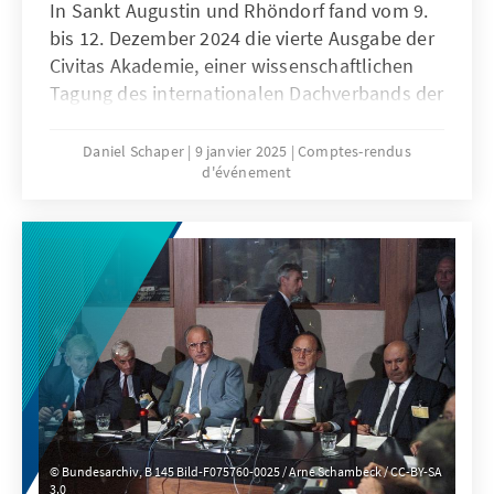
In Sankt Augustin und Rhöndorf fand vom 9.
bis 12. Dezember 2024 die vierte Ausgabe der
Civitas Akademie, einer wissenschaftlichen
Tagung des internationalen Dachverbands der
Archive und Forschungseinrichtungen zur
Geschichte der Christdemokratie, Civitas,
Daniel Schaper
9 janvier 2025
Comptes-rendus
d'événement
statt. Auf der hybriden Tagung stellte eine
internationale Gruppe von
Nachwuchswissenschaftlern vor Ort ihre
faszinierenden, interdisziplinären
Forschungsansätze zur Geschichte
christdemokratischer Bewegungen in Europa
und Lateinamerika vor.
Bundesarchiv, B 145 Bild-F075760-0025 / Arne Schambeck / CC-BY-SA
3.0