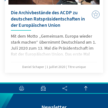
Die Archivbestände des ACDP zu
deutschen Ratspräsidentschaften in
der Europäischen Union
Mit dem Motto „Gemeinsam. Europa wieder
stark machen“ übernimmt Deutschland am 1.
Juli 2020 zum 13. Mal die Präsidentschaft im
Rat der Europäischen Union. Das erste Mal
übernahm die Bundesrepublik dieses Amt im
zweiten Halbjahr 1958, damals noch in der ein
Daniel Schaper
1 juillet 2020
Titre unique
Jahr zuvor gegründeten Europäischen
Wirtschaftsgemeinschaft (EWG). Im Archiv für
Christlich-Demokratische Politik (ACDP)
finden sich unterschiedliche Quellen zu den
bisherigen deutschen Ratspräsidentschaften.
Newsletter