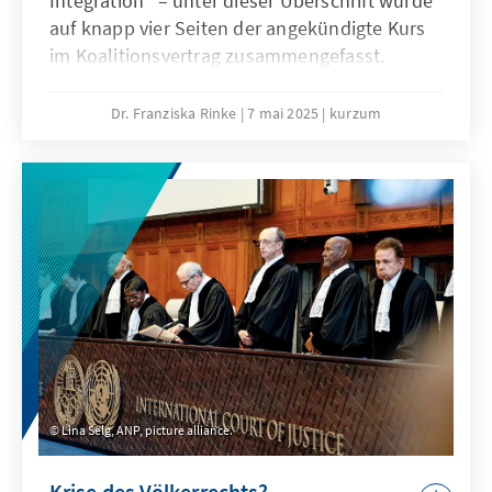
Integration“ – unter dieser Überschrift wurde
auf knapp vier Seiten der angekündigte Kurs
im Koalitionsvertrag zusammengefasst.
Während der mediale Fokus bisher vor allen
Dingen auf der so genannten
Dr. Franziska Rinke
7 mai 2025
kurzum
„Migrationswende“ lag, fand die
Integrationspolitik hingegen wenig
Beachtung. Dabei stellt der Koalitionsvertrag
auch in diesem Bereich neue Weichen und
lässt eine Abkehr von wesentlichen
Elementen der Integrationspolitik der Ampel
erwarten.
Lina Selg, ANP, picture alliance.
Krise des Völkerrechts?