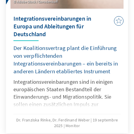
Adobe Stock / Gorodenkoff
Integrationsvereinbarungen in
Europa und Ableitungen für
Deutschland
Der Koalitionsvertrag plant die Einführung
von verpflichtenden
Integrationsvereinbarungen – ein bereits in
anderen Ländern etabliertes Instrument
Integrationsvereinbarungen sind in einigen
europäischen Staaten Bestandteil der
Einwanderungs- und Migrationspolitik. Sie
sollen einen zusätzlichen Impuls zur
Selbstverpflichtung und besseren Erfüllung
allgemeiner Erwerbsvoraussetzungen von
Dr. Franziska Rinke, Dr. Ferdinand Weber
19 septembre
2025
Monitor
Aufenthaltsrechten bei Betroffenen auslösen.