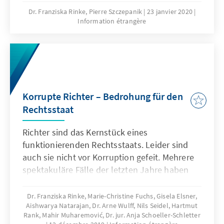
Menschenrechtsgerichtshöfe. Das Bestehen
Dr. Franziska Rinke, Pierre Szczepanik
23 janvier 2020
Information étrangère
von Gerichtshöfen alleine reicht für den Erfolg
jedoch nicht aus. Menschen kommen nur zu
ihrem Recht, wenn Urteile auch
ordnungsgemäß und vollständig umgesetzt
werden. Der folgende Beitrag beleuchtet die
unterschiedlichen Mechanismen zur
Korrupte Richter – Bedrohung für den
Umsetzung und Implementierung der Urteile
Rechtsstaat
der drei existierenden internationalen
Menschenrechtsgerichtshöfe.
Richter sind das Kernstück eines
funktionierenden Rechtsstaats. Leider sind
auch sie nicht vor Korruption gefeit. Mehrere
spektakuläre Fälle der letzten Jahre haben
gezeigt, dass korrupte Richter weltweit ein
Problem sind. Zwar müssen Lösungen im
Dr. Franziska Rinke, Marie-Christine Fuchs, Gisela Elsner,
Aishwarya Natarajan, Dr. Arne Wulff, Nils Seidel, Hartmut
Kampf gegen Korruption in der Justiz auf
Rank, Mahir Muharemović, Dr. jur. Anja Schoeller-Schletter
nationaler Ebene gefunden werden, dennoch