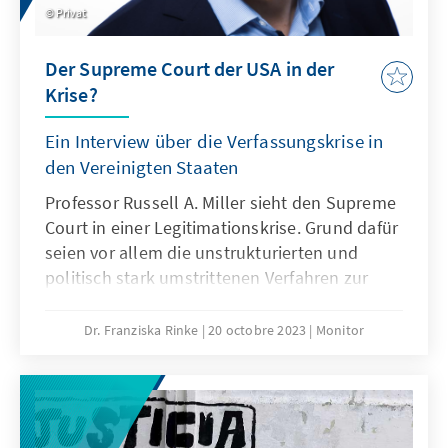
Privat
Der Supreme Court der USA in der
Krise?
Ein Interview über die Verfassungskrise in
den Vereinigten Staaten
Professor Russell A. Miller sieht den Supreme
Court in einer Legitimationskrise. Grund dafür
seien vor allem die unstrukturierten und
politisch stark umstrittenen Verfahren zur
Ernennung der Richterinnen und Richter. Er
fordert nachdrücklich einen Verhaltenskodex
Dr. Franziska Rinke
20 octobre 2023
Monitor
für das höchste und am
öffentlichkeitswirksamsten agierende Gericht
des Landes. Dies würde dazu beitragen, den
Ruf und die Integrität des Gerichtshofs als