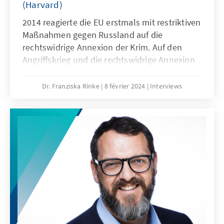
(Harvard)
2014 reagierte die EU erstmals mit restriktiven
Maßnahmen gegen Russland auf die
rechtswidrige Annexion der Krim. Auf den
Angriffskrieg und die rechtswidrige Annexion
ukrainischer Regionen folgten weitere
Sanktionen der EU. Bis heute gibt es
Dr. Franziska Rinke
8 février 2024
Interviews
insgesamt 12 Sanktionspakete. Hierbei den
Überblick zu behalten ist nicht einfach. Prof.
Winkler zieht eine Bilanz zu diesem
Sanktions-Flickenteppich.