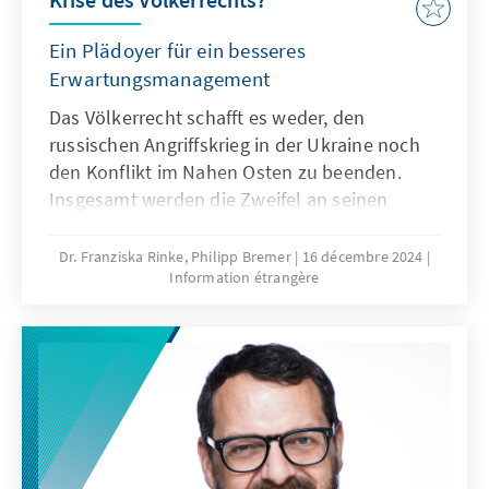
Ein Plädoyer für ein besseres
Erwartungsmanagement
Das Völkerrecht schafft es weder, den
russischen Angriffskrieg in der Ukraine noch
den Konflikt im Nahen Osten zu beenden.
Insgesamt werden die Zweifel an seinen
Möglichkeiten größer. Das Völkerrecht, so
heißt es, sei „in der Krise“. Doch ist das
Dr. Franziska Rinke, Philipp Bremer
16 décembre 2024
Information étrangère
Völkerrecht tatsächlich so wirkungslos?
Bedarf es nicht eher eines angepassten
Erwartungsmanagements und eines größeren
politischen Willens?