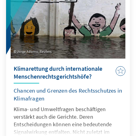
geschätzte Institution zu festigen und zu
stärken. Um die Krise des Supreme Court zu
überwinden, müsse zuallererst die Krise der
amerikanischen Politik bewältigt werden.
Jorge Adorno, Reuters
Klimarettung durch internationale
Menschenrechtsgerichtshöfe?
Chancen und Grenzen des Rechtsschutzes in
Klimafragen
Klima- und Umweltfragen beschäftigen
verstärkt auch die Gerichte. Deren
Entscheidungen können eine bedeutende
Signalwirkung entfalten. Nicht zuletzt im