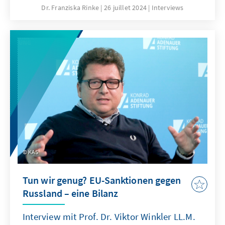
Verfolgung geschützt ist. Steht der Präsident
Dr. Franziska Rinke
26 juillet 2024
Interviews
nun über dem Recht, wie es die Kritiker
äußern? In jedem Fall stärkt es die Stellung
des US-Präsidenten in besonderem Maße, der
oft als „die mächtigste Person der Welt“
bezeichnet wird.
KAS
Tun wir genug? EU-Sanktionen gegen
Russland – eine Bilanz
Interview mit Prof. Dr. Viktor Winkler LL.M.