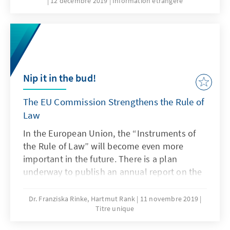
12 décembre 2019
Information étrangère
lohnt sich eine globale Perspektive auf dieses
Phänomen.
Nip it in the bud!
The EU Commission Strengthens the Rule of
Law
In the European Union, the “Instruments of
the Rule of Law” will become even more
important in the future. There is a plan
underway to publish an annual report on the
Rule of Law to reflect the situation in all
Member States. The declared aim is to take
Dr. Franziska Rinke, Hartmut Rank
11 novembre 2019
Titre unique
action much earlier than in the past –
meaning, that action should already be taken