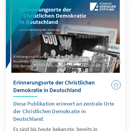
Hintergrund: © unsplash/romankraft; Foto oben – © KAS/Peter
Bouserath; Fotos unten (v.l.n.r.) – © KAS/Siegfried Krüger; KAS/Hilberath;
CDU-Bundesgeschäftsstelle; Bundesarchiv, Bild 183-V00104/Schaaf
Erinnerungsorte der Christlichen
Demokratie in Deutschland
Diese Publikation erinnert an zentrale Orte
der Christlichen Demokratie in
Deutschland.
Es sind bis heute bekannte, bereits in