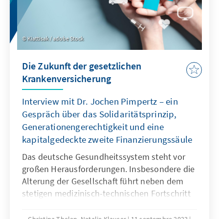
Kiattisak / adobe Stock
Die Zukunft der gesetzlichen
Krankenversicherung
Interview mit Dr. Jochen Pimpertz – ein
Gespräch über das Solidaritätsprinzip,
Generationengerechtigkeit und eine
kapitalgedeckte zweite Finanzierungssäule
Das deutsche Gesundheitssystem steht vor
großen Herausforderungen. Insbesondere die
Alterung der Gesellschaft führt neben dem
stetigen medizinisch-technischen Fortschritt
zu einer sich vergrößernden Lücke zwischen
Einnahmebasis und Ausgabenlast der
Christina Thelen, Natalie Klauser
11 septembre 2023