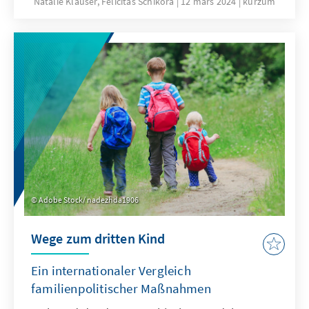
Natalie Klauser, Felicitas Schikora
12 mars 2024
kurzum
Bundesregierung modernisieren, sodass sie
auch für jüngere Generationen verlässlich
bleibt. Welche Ziele verfolgt das Rentenpaket
II? Wie ist es zu bewerten und wie könnte eine
nachhaltige und generationengerechte Rente
aussehen? Die Antworten auf diese Fragen
finden Sie im Kurzum „Das Rentenpaket II:
Mehrbelastung statt
Generationengerechtigkeit“.
Adobe Stock/ nadezhda1906
Wege zum dritten Kind
Ein internationaler Vergleich
familienpolitischer Maßnahmen