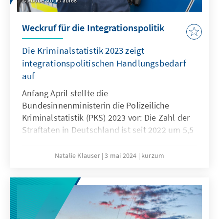
Adobe Stock / abr68
Weckruf für die Integrationspolitik
Die Kriminalstatistik 2023 zeigt
integrationspolitischen Handlungsbedarf
auf
Anfang April stellte die
Bundesinnenministerin die Polizeiliche
Kriminalstatistik (PKS) 2023 vor: Die Zahl der
Straftaten in Deutschland ist seit 2022 um 5,5
Prozent gestiegen. Eine Ursache für den
Anstieg sieht das Bundeskriminalamt (BKA) in
Natalie Klauser
3 mai 2024
kurzum
den hohen Zuwanderungszahlen. Die PKS
legt nahe, dass ein Zusammenhang zwischen
krimineller Neigung und mangelnder
Integration bestehen kann. Welchen Beitrag
könnte Integrationspolitik zur