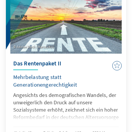
Kriminalitätsreduktion leisten?
Adobe Stock / Marco2811
Das Rentenpaket II
Mehrbelastung statt
Generationengerechtigkeit
Angesichts des demografischen Wandels, der
unweigerlich den Druck auf unsere
Sozialsysteme erhöht, zeichnet sich ein hoher
Reformbedarf in der deutschen Altersvorsorge
ab. Das Rentenpaket II soll die gesetzliche
Rentenversicherung laut Gesetzentwurf der