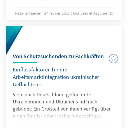
Herausforderungen. Während Ballungsräume
weiterwachsen, droht strukturschwachen
Natalie Klauser
24 février 2025
Analyses et Arguments
Regionen ein Teufelskreis aus
Bevölkerungsrückgang und
Standortnachteilen. Doch wie lässt sich dieser
Trend umkehren? Der folgende Beitrag
analysiert zentrale Standortfaktoren, aktuelle
Studien und innovative Lösungsansätze für
Von Schutzsuchenden zu Fachkräften
eine zukunftsfähige Regionalentwicklung.
Einflussfaktoren für die
Arbeitsmarktintegration ukrainischer
Geflüchteter
Viele nach Deutschland geflüchtete
Ukrainerinnen und Ukrainer sind hoch
gebildet: Ein Großteil von ihnen verfügt über
einen Berufs- oder Hochschulabschluss.
Dennoch liegt ihre Beschäftigungsquote