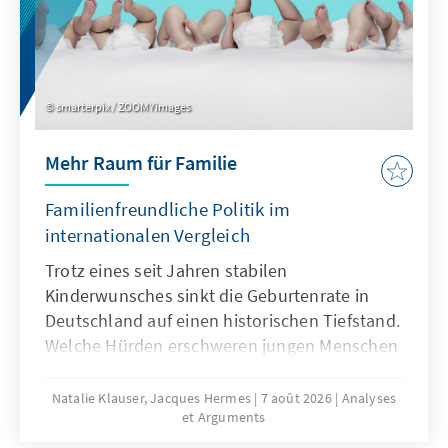
smarterpix / ZOOMYimages
Mehr Raum für Familie
Familienfreundliche Politik im
internationalen Vergleich
Trotz eines seit Jahren stabilen
Kinderwunsches sinkt die Geburtenrate in
Deutschland auf einen historischen Tiefstand.
Welche Hürden erschweren jungen Menschen
die Familiengründung und welche politischen
Rahmenbedingungen können dazu beitragen,
Natalie Klauser, Jacques Hermes
7 août 2026
Analyses
et Arguments
dass mehr Kinderwünsche verwirklicht
werden? Aktuelle Forschungsergebnisse und