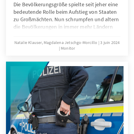
Die Bevölkerungsgröße spielte seit jeher eine
bedeutende Rolle beim Aufstieg von Staaten
zu Großmächten. Nun schrumpfen und altern
die Bevölkerungen in immer mehr Ländern
weltweit. Ist in diesem Fall ein Machtverlust
auf der globalen Bühne vorgezeichnet, und
Natalie Klauser, Magdalena Jetschgo-Morcillo
3 juin 2024
Monitor
geht ein Bevölkerungswachstum mit einer
Bedeutungszunahme eines Landes einher?
Die Betrachtung von wirtschaftlichen,
sicherheitspolitischen und gesellschaftlichen
Faktoren in Groß- und Mittelmächten gibt
Aufschluss über die Zusammenhänge
zwischen demografischem Wandel,
nationalen Strategien und der globalen
Machtstruktur.