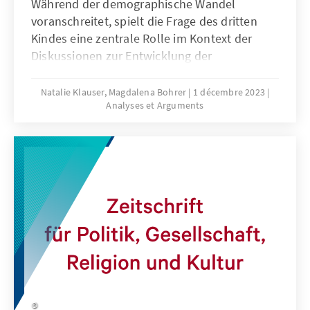
Während der demographische Wandel
voranschreitet, spielt die Frage des dritten
Kindes eine zentrale Rolle im Kontext der
Diskussionen zur Entwicklung der
Geburtenzahlen. Welche Faktoren
beeinflussen die Entscheidung von Paaren,
Natalie Klauser, Magdalena Bohrer
1 décembre 2023
Analyses et Arguments
ihren Wunsch nach mehr Kindern umzusetzen
und durch welche familienpolitischen
Maßnahmen werden Mehrkindfamilien
beispielsweise in Frankreich und
Skandinavien unterstützt?