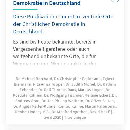
Demokratie in Deutschland
Diese Publikation erinnert an zentrale Orte
der Christlichen Demokratie in
Deutschland.
Es sind bis heute bekannte, bereits in
Vergessenheit geratene oder auch
weitgehend unbekannte Orte, die für
Wegmarken und Wendepunkte in der
Geschichte der CDU stehen. Ausgehend von
dem historischen Ereignis werden die
Dr. Michael Borchard, Dr. Christopher Beckmann, Egbert
Biermann, Rita Anna Tüpper, Dr. Judith Michel, Dr. Kathrin
einzelnen Erinnerungsorte in ihrer Bedeutung
Zehender, Dr. Ralf Thomas Baus, Markus Lingen, Dr.
für die Parteigeschichte vorgestellt.
Kordula Kühlem, Dr. Wolfgang Tischner, Melanie Eckert, Dr.
Andreas Grau, Dr. Jan Philipp Wölbern, Dr. Oliver Salten,
Dr. Angela Keller-Kühne, Konrad Kühne, Martin Falbisoner,
Denise Lindsay M.A., Dr. Manfred Agethen, David Maaß
1
avril 2020
Titre unique