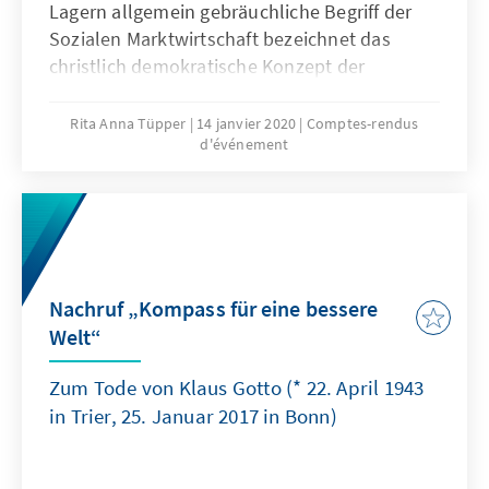
Lagern allgemein gebräuchliche Begriff der
Sozialen Marktwirtschaft bezeichnet das
christlich demokratische Konzept der
Wirtschafts- und Sozialpolitik, das zunächst in
der Ära Adenauer mit ihrem
Rita Anna Tüpper
14 janvier 2020
Comptes-rendus
d'événement
Wirtschaftsminister Ludwig Erhard die
Geschicke der Bundesrepublik bestimmte
und diese bis heute prägt.
Nachruf „Kompass für eine bessere
Welt“
Zum Tode von Klaus Gotto (* 22. April 1943
in Trier, 25. Januar 2017 in Bonn)