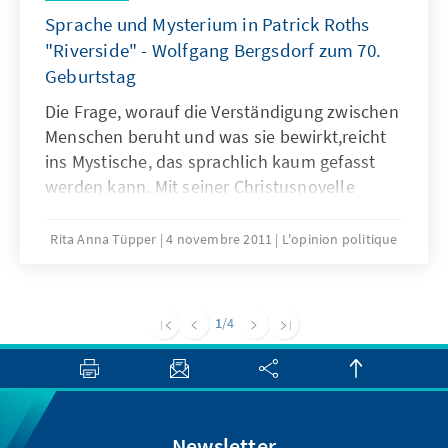
Sprache und Mysterium in Patrick Roths
"Riverside" - Wolfgang Bergsdorf zum 70.
Geburtstag
Die Frage, worauf die Verständigung zwischen
Menschen beruht und was sie bewirkt,reicht
ins Mystische, das sprachlich kaum gefasst
werden kann. Mit seiner Christusnovelle
„Riverside“ hat Patrick Roth einen
Antwortversuch unternommen.
Rita Anna Tüpper
4 novembre 2011
L'opinion politique
1
/4
Newsletter