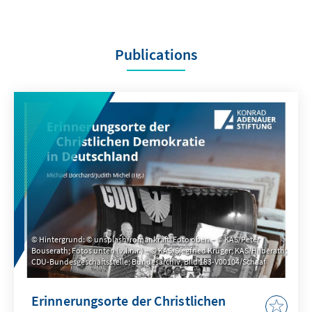
Publications
Hintergrund: © unsplash/romankraft; Foto oben – © KAS/Peter
Bouserath; Fotos unten (v.l.n.r.) – © KAS/Siegfried Krüger; KAS/Hilberath;
CDU-Bundesgeschäftsstelle; Bundesarchiv, Bild 183-V00104/Schaaf
Erinnerungsorte der Christlichen