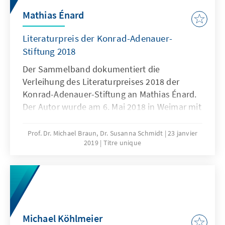
Mathias Énard
Literaturpreis der Konrad-Adenauer-
Stiftung 2018
Der Sammelband dokumentiert die
Verleihung des Literaturpreises 2018 der
Konrad-Adenauer-Stiftung an Mathias Énard.
Der Autor wurde am 6. Mai 2018 in Weimar mit
dem mit 15.000 € dotierten Preis
ausgezeichnet.
Prof. Dr. Michael Braun, Dr. Susanna Schmidt
23 janvier
2019
Titre unique
Michael Köhlmeier