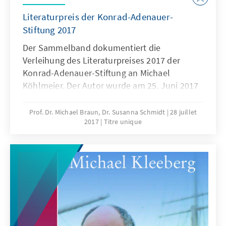
Literaturpreis der Konrad-Adenauer-
Stiftung 2017
Der Sammelband dokumentiert die
Verleihung des Literaturpreises 2017 der
Konrad-Adenauer-Stiftung an Michael
Köhlmeier. Der Autor wurde am 25. Juni 2017
in Weimar mit dem mit 15.000 € dotierten
Preis ausgezeichnet.
Prof. Dr. Michael Braun, Dr. Susanna Schmidt
28 juillet
2017
Titre unique