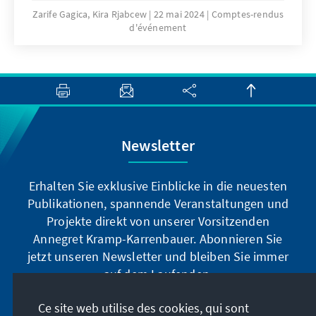
den Blick auf die 20-jährige Mitgliedschaft
Zarife Gagica, Kira Rjabcew
22 mai 2024
Comptes-rendus
d'événement
Rumäniens im Verteidigungsbündnis.
Newsletter
Erhalten Sie exklusive Einblicke in die neuesten
Publikationen, spannende Veranstaltungen und
Projekte direkt von unserer Vorsitzenden
Annegret Kramp-Karrenbauer. Abonnieren Sie
jetzt unseren Newsletter und bleiben Sie immer
auf dem Laufenden.
Ce site web utilise des cookies, qui sont
Jetzt abonnieren