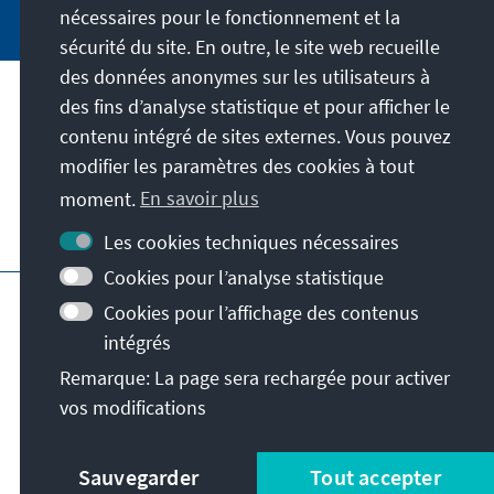
nécessaires pour le fonctionnement et la
sécurité du site. En outre, le site web recueille
des données anonymes sur les utilisateurs à
des fins d’analyse statistique et pour afficher le
Notre mission
contenu intégré de sites externes. Vous pouvez
modifier les paramètres des cookies à tout
Contact
moment.
En savoir plus
Autres offres de la fondation
Les cookies techniques nécessaires
Cookies pour l’analyse statistique
Impressum
Protection des données
Cookies pour l’affichage des contenus
Conditions d'utilisation
intégrés
Déclaration d'accessibilité
Barriere melden
Remarque: La page sera rechargée pour activer
Plan du site
vos modifications
© Konrad-Adenauer-Stiftung e.V. 2026
Sauvegarder
Tout accepter