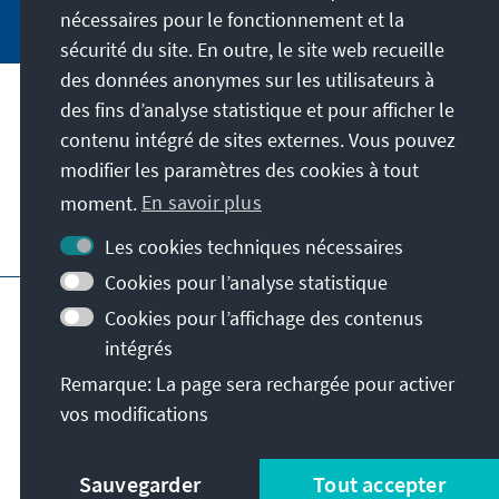
nécessaires pour le fonctionnement et la
sécurité du site. En outre, le site web recueille
des données anonymes sur les utilisateurs à
des fins d’analyse statistique et pour afficher le
Notre mission
contenu intégré de sites externes. Vous pouvez
modifier les paramètres des cookies à tout
Contact
moment.
En savoir plus
Autres offres de la fondation
Les cookies techniques nécessaires
Cookies pour l’analyse statistique
Impressum
Protection des données
Cookies pour l’affichage des contenus
Conditions d'utilisation
intégrés
Déclaration d'accessibilité
Barriere melden
Remarque: La page sera rechargée pour activer
Plan du site
vos modifications
© Konrad-Adenauer-Stiftung e.V. 2026
Sauvegarder
Tout accepter