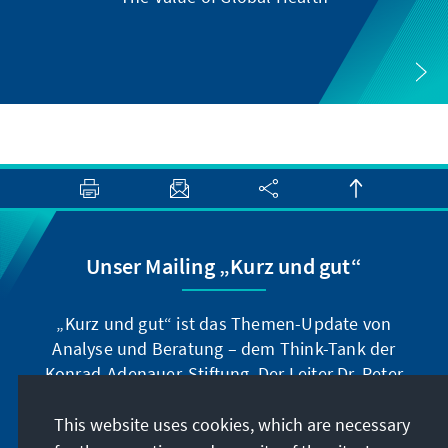
Unser Mailing „Kurz und gut“
„Kurz und gut“ ist das Themen-Update von
Analyse und Beratung – dem Think-Tank der
Konrad-Adenauer-Stiftung. Der Leiter Dr. Peter
Fischer-Bollin informiert Sie in unregelmäßigen
Abständen in aller Kürze über Themen, die wir
This website uses cookies, which are necessary