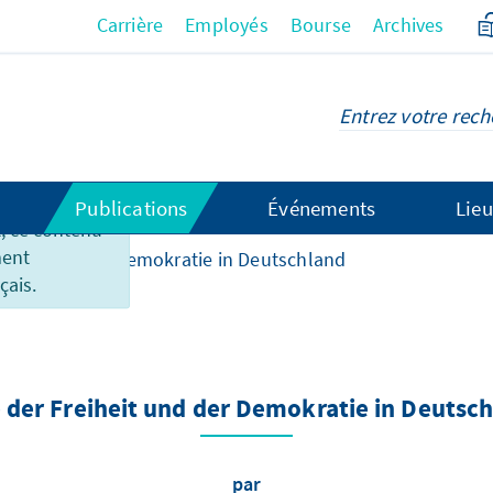
Carrière
Employés
Bourse
Archives
Publications
Événements
Lieu
 ce contenu
ment
eiheit und der Demokratie in Deutschland
çais.
 der Freiheit und der Demokratie in Deutsc
par