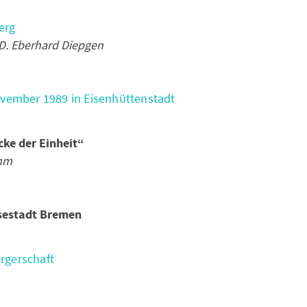
erg
D. Eberhard Diepgen
ovember 1989 in Eisenhüttenstadt
cke der Einheit“
ohm
sestadt Bremen
rgerschaft