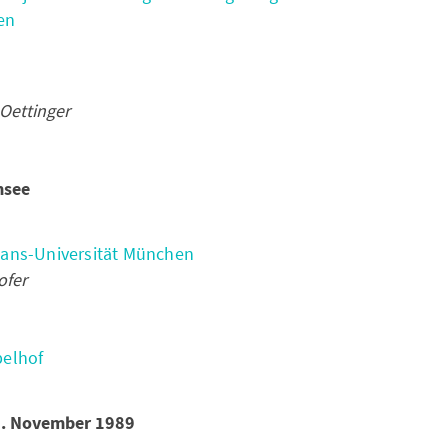
en
 Oettinger
msee
ians-Universität München
ofer
pelhof
 9. November 1989