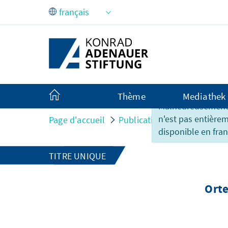
Saut au contenu principal
Thème
Mediathek
Malheureusement,
n'est pas entière
Page d'accueil
Publications
Orte der Fr
disponible en fran
TITRE UNIQUE
Orte