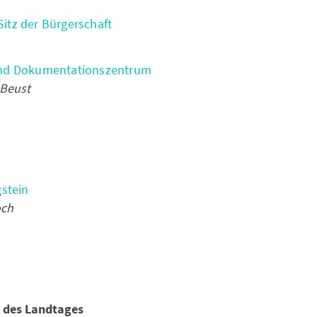
itz der Bürgerschaft
und Dokumentationszentrum
 Beust
gstein
och
z des Landtages