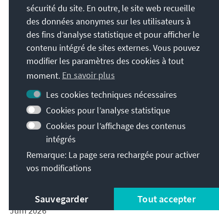
sécurité du site. En outre, le site web recueille
[1] IRI (2026): Public Opinion Survey: Residents of
des données anonymes sur les utilisateurs à
Armenia | May 2026, Abruf: Juni 2026.
des fins d’analyse statistique et pour afficher le
[2] Alle in diesem Absatz zitierten Zahlen beziehen
contenu intégré de sites externes. Vous pouvez
sich auf die IRI-Studie ebd.
modifier les paramètres des cookies à tout
[3] Ebd.
moment.
En savoir plus
[4] Kanev Sergey (2026): Grabbing him by the
Les cookies techniques nécessaires
“Beard”: The Insider identifies the FSB, GRU, and
Cookies pour l’analyse statistique
SVR agents Russia sent to Armenia to take on PM
Cookies pour l’affichage des contenus
Nikol Pashinyan, The Insider, Abruf: Juni 2026.
intégrés
[5] Aysor.am (2025): 64.9% of respondents consider
Remarque: La page sera rechargée pour activer
Samvel Karapetyan a political prisoner Abruf Juni
vos modifications
2026
[6] News.am (2018): Leader of Armenian party says
he has great relations with Lukashenko - , Abruf
Sauvegarder
Tout accepter
Juni 2026