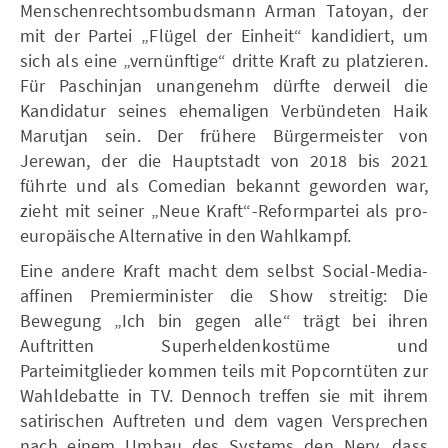
Menschenrechtsombudsmann Arman Tatoyan, der
mit der Partei „Flügel der Einheit“ kandidiert, um
sich als eine „vernünftige“ dritte Kraft zu platzieren.
Für Paschinjan unangenehm dürfte derweil die
Kandidatur seines ehemaligen Verbündeten Haik
Marutjan sein. Der frühere Bürgermeister von
Jerewan, der die Hauptstadt von 2018 bis 2021
führte und als Comedian bekannt geworden war,
zieht mit seiner „Neue Kraft“-Reformpartei als pro-
europäische Alternative in den Wahlkampf.
Eine andere Kraft macht dem selbst Social-Media-
affinen Premierminister die Show streitig: Die
Bewegung „Ich bin gegen alle“ trägt bei ihren
Auftritten Superheldenkostüme und
Parteimitglieder kommen teils mit Popcorntüten zur
Wahldebatte in TV. Dennoch treffen sie mit ihrem
satirischen Auftreten und dem vagen Versprechen
nach einem Umbau des Systems den Nerv, dass