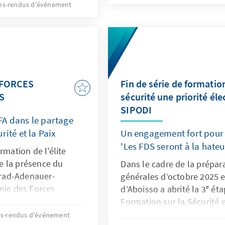
des questions de sécurité 
e, tant au sein de la
s-rendus d'événement
électoraux et renforcer le
atéral.
face aux défis de la désinf
traitement responsable de 
sécuritaire. Les participan
pays d’Afrique de l’Ouest 
des recommandations conc
 FORCES
Fin de série de formatio
collaboration entre médias 
S
sécurité une priorité éle
sécurité, tout en soutenant
SIPODI
du journalisme politique et
FA dans le partage
rité et la Paix
Un engagement fort pour 
'Les FDS seront à la hateu
rmation de l'élite
 de la présence du
Dans le cadre de la prépar
rad-Adenauer-
générales d’octobre 2025 en
mie des Forces
d’Aboisso a abrité la 3ᵉ ét
epuis plus de 05 ans
Formation sur la Sécurité 
ntre ces deux
Organisé par la Fondation
s-rendus d'événement