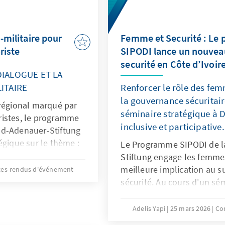
o-militaire pour
Femme et Securité : Le
riste
SIPODI lance un nouveau
securité en Côte d’Ivoir
DIALOGUE ET LA
ITAIRE
Renforcer le rôle des fem
la gouvernance sécuritair
 régional marqué par
séminaire stratégique à 
ristes, le programme
inclusive et participative.
ad-Adenauer-Stiftung
égique sur le thème :
Le Programme SIPODI de l
ation civilo-militaire
Stiftung engage les femmes
incipaux acteurs civils
meilleure implication au su
es-rendus d'événement
 sécurisation des
sécurité. Au cours d'un sém
voire.
de femmes notamment et de
un renforcement de leur ca
Adelis Yapi
25 mars 2026
Co
connaissance de certaines 