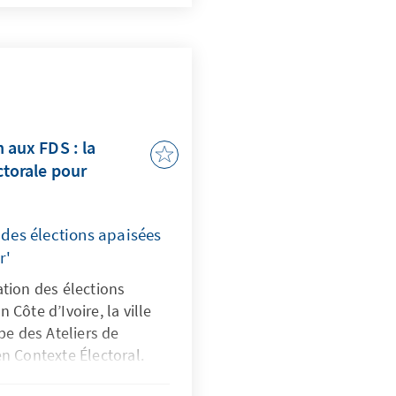
dans les débats
s capacités des médias
ormation et du
l’information
ts venus de plusieurs
et du Centre ont formulé
rètes pour améliorer la
n aux FDS : la
et institutions de
ctorale pour
 la professionnalisation
 sécuritaire.
des élections apaisées
r'
ation des élections
 Côte d’Ivoire, la ville
ape des Ateliers de
en Contexte Électoral.
 Konrad Adenauer à