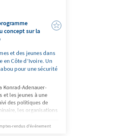
 programme
 concept sur la
e
mes et des jeunes dans
e en Côte d’Ivoire. Un
Dabou pour une sécurité
a Konrad-Adenauer-
 et les jeunes à une
ivi des politiques de
inaire, les organisations
 jeunes ont eu droit à
pacité sur la
mptes-rendus d'événement
sécuritaires autour de la