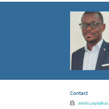
Contact
adelis.yapi@kas