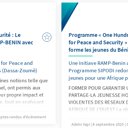
l'extremiste violent. Civil 
leur ensemble) apportes d
question à Bouaké durant 
urité : Le
Programme « One Hund
P-BENIN avec
for Peace and Security 
forme les jeunes du Bén
for Peace and
Une initiave RAMP-Benin 
es (Dassa-Zoumè)
Programme SIPODI redon
jeunes pour une Afrique p
ines notions telle que
el, ont permis aux
FORMER POUR GARANTIR U
leur propre impact et
PARTAGE-LA JEUNESSE HO
ce, tout en analysant
VIOLENTES DES RESEAUX 
nnent la médiation.
AFRIQUE DE L'OUEST La réu
té portée à la
formation, illustrée par l’
ptes-rendus d'événement
 de haine, avec des
l’engagement manifeste de
Adelis Yapi
8 septembre 2025