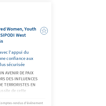
et militaires (FDS dans
es réponses sur la
deux jours.
red Women, Youth
» SIPODI West
in
avec l'appui du
ne confiance aux
lus sécurisée
N AVENIR DE PAIX
RS DES INFLUENCES
DE TERRORISTES EN
ssite de cette
enthousiasme et
s participants, témoigne
Comptes-rendus d'événement