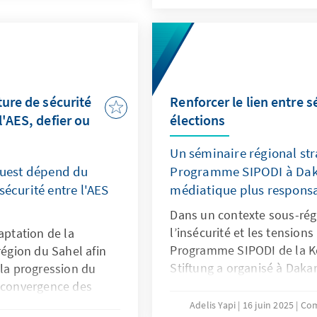
es qui alimentent
de l’impact positif de cette 
es stratégies ont été
renforcement de la paix, la 
 jeunes dans des
sociale dans la région de l
de la paix et de
tout entier.
rer les rôles de genre
tion équitable des
ture de sécurité
Renforcer le lien entre s
es.
'AES, defier ou
élections
Un séminaire régional st
'Ouest dépend du
Programme SIPODI à Daka
sécurité entre l'AES
médiatique plus respons
Dans un contexte sous-rég
l’insécurité et les tensions 
aptation de la
Programme SIPODI de la 
région du Sahel afin
Stiftung a organisé à Daka
 la progression du
réunissant journalistes, ex
a convergence des
institutionnels. L’objectif 
 une coopération
Adelis Yapi
16 juin 2025
Com