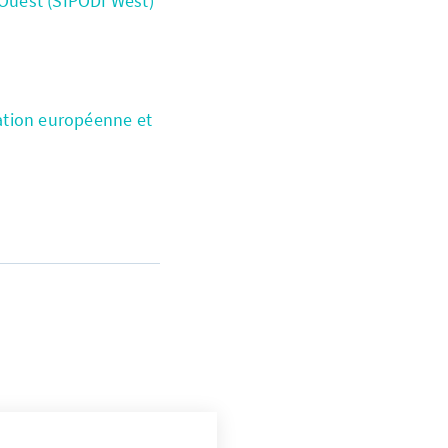
'Ouest (SIPODI West)
ation européenne et