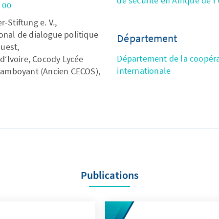
de sécurité en Afrique de l
 00
Stiftung e. V.,
nal de dialogue politique
Département
Ouest,
Département de la coopér
d‘Ivoire, Cocody Lycée
internationale
lamboyant (Ancien CECOS),
Publications