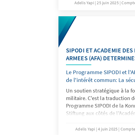
militaire et politique renforcé
Adelis Yapi
25 juin 2025
Compte
communauté qu'au niveau bil
SIPODI ET ACADEMIE DES
ARMEES (AFA) DETERMINE
Le Programme SIPODI et l'A
de l'intérêt commun: La sécu
Un soutien stratégique à la fo
militaire. C'est la traduction
Programme SIPODI de la Kon
Stiftung aux côtés de l'Acadé
Armées (AFA) de Zambakro. D
que dure cette coopération e
Adelis Yapi
4 juin 2025
Compte