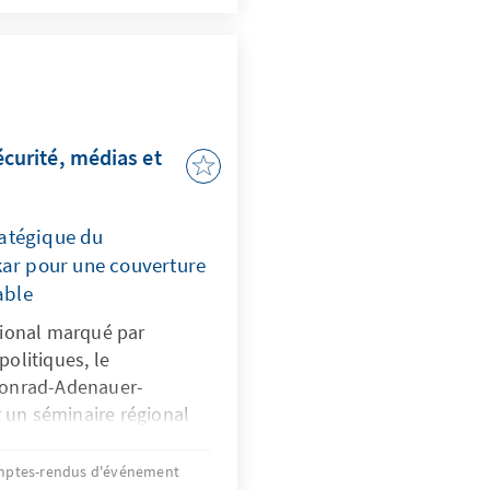
initiative sur le
sécurité et l’inclusion
’Atacora et dans le Bénin
écurité, médias et
ratégique du
r pour une couverture
able
ional marqué par
politiques, le
Konrad-Adenauer-
r un séminaire régional
perts et acteurs
: encourager l’intégration
ptes-rendus d'événement