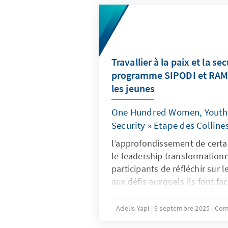
Travallier à la paix et la sec
programme SIPODI et RAM
les jeunes
One Hundred Women, Youth 
Security » Etape des Collin
l’approfondissement de certa
le leadership transformationn
participants de réfléchir sur 
aux défis auxquels ils font fa
les rapports sociaux qui faço
Une attention particulière a é
Adelis Yapi
9 septembre 2025
Com
radicalisation et aux discours