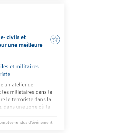
rité et des résolutions
tte rencontre a permis
ants d'élargir leur
 de plusieurs espects.
- civils et
our une meilleure
les et militaires
riste
e un atelier de
t les miliataires dans la
e le terroriste dans la
e. dans une zone où la
est d'enjeu stratégique,
on semble être la plus
omptes-rendus d'événement
tte antiterroriste et