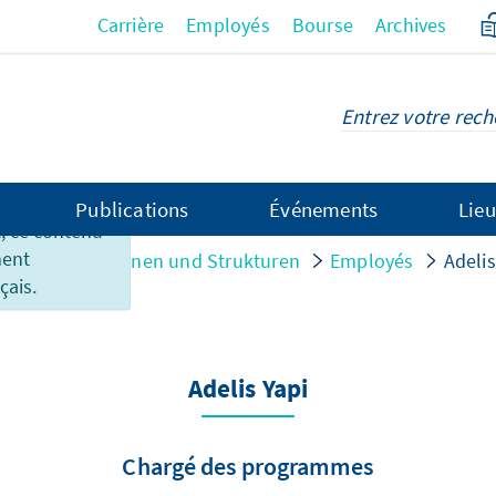
Carrière
Employés
Bourse
Archives
Publications
Événements
Lieu
 ce contenu
ment
sation
Personen und Strukturen
Employés
Adelis
çais.
Adelis Yapi
Chargé des programmes