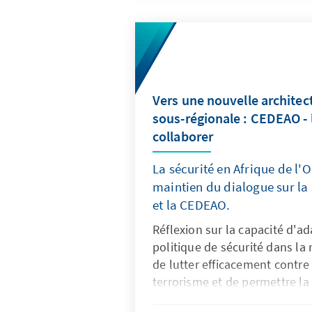
discussions sur les mécanism
l’intolérance et la violence. D
proposées pour mobiliser les
campagnes civiques en faveur 
l’inclusion, et pour reconsidé
afin d’assurer une représenta
Vers une nouvelle architec
voix traditionnellement exclu
sous-régionale : CEDEAO - l
collaborer
La sécurité en Afrique de l
maintien du dialogue sur la 
et la CEDEAO.
Réflexion sur la capacité d'ad
politique de sécurité dans la 
de lutter efficacement contre
terrorisme et de permettre l
stratégies nationales grâce à