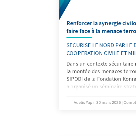
Renforcer la synergie civil
faire face à la menace terro
SECURISE LE NORD PAR LE 
COOPERATION CIVILE ET MIL
Dans un contexte sécuritaire
la montée des menaces terro
SIPODI de la Fondation Konr
a organisé un séminaire strat
« Lutte antiterrorisme : coopér
», réunissant à Korhogo les pr
Adelis Yapi
30 mars 2026
Compt
et militaires engagés dans la
frontières Nord de la Côte d’I