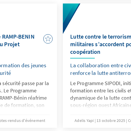
Reforme du secteur de sécu
1325 des Nations Unies. ce
aux participants et particip
connaissance avec l'apport
le RAMP-BENIN
Lutte contre le terrorisme
du Projet
militaires s’accordent p
coopération
rmation des jeunes
La collaboration entre civi
urité
renforce la lutte antiterro
a sécurité passe par la
Le Programme SIPODI, initi
s. Le Programme
formation entre les civils e
 RAMP-Bénin réafrime
dynamique de la lutte contr
rie de formation, son
sous-région ouest Africain
des acteurs premiers
configuration géopolitique 
ur la paix en Afrique
la démarche de collaborati
tes-rendus d'événement
Adelis Yapi
13 octobre 2025
C
e en enseignement.
plausible pour réussir la lu