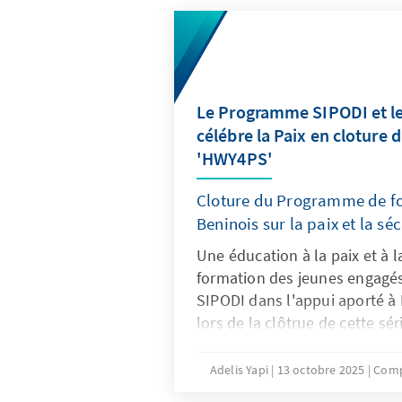
Le Programme SIPODI et 
célébre la Paix en cloture 
'HWY4PS'
Cloture du Programme de fo
Beninois sur la paix et la séc
Une éducation à la paix et à l
formation des jeunes engagé
SIPODI dans l'appui aporté à
lors de la clôtrue de cette sé
ambition de faire des jeunes 
dans l'équilibre de l'action po
Adelis Yapi
13 octobre 2025
Comp
de l'Ouest. Une journée rich