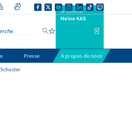
Se connecter
Meine KAS
x
Presse
À propos de nous
 Schuster