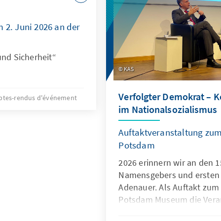
 2. Juni 2026 an der
und Sicherheit“
KAS
Verfolgter Demokrat – 
tes-rendus d'événement
im Nationalsozialismus
Auftaktveranstaltung zu
Potsdam
2026 erinnern wir an den 
Namensgebers und ersten
Adenauer. Als Auftakt zum
Potsdam Museum die Veran
Demokrat – Konrad Adena