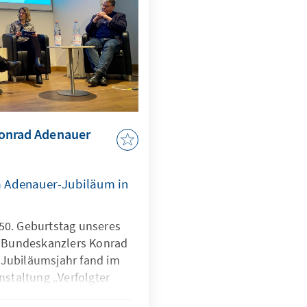
Konrad Adenauer
m Adenauer-Jubiläum in
150. Geburtstag unseres
 Bundeskanzlers Konrad
 Jubiläumsjahr fand im
staltung „Verfolgter
uer im