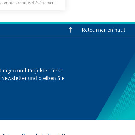
 Der Blick auf die Zeit
Comptes-rendus d'événement
 dabei ein vertieftes
 politisches Denken nach
on Ausgrenzung, Willkür
Retourner en haut
blich sein
rhältnis zu Demokratie,
hkeit.
ltungen und Projekte direkt
 Newsletter und bleiben Sie