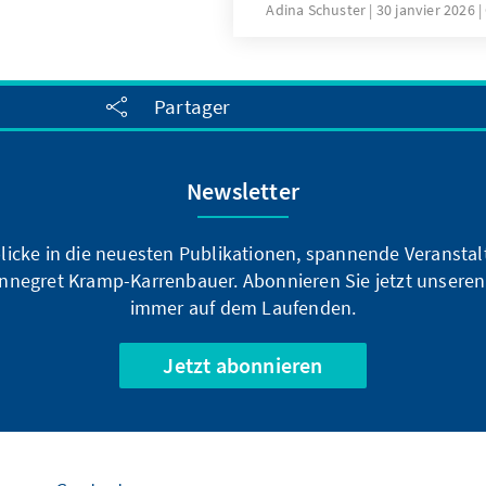
Nationalsozialismus“ statt.
Adina Schuster
30 janvier 2026
von 1933 bis 1945 eröffnete
Verständnis für Adenauers
1945. Seine Erfahrungen v
Partager
und Gewalt prägten maßge
Staatsverständnis, sein Ve
Freiheit und Rechtsstaatlic
Newsletter
blicke in die neuesten Publikationen, spannende Veransta
nnegret Kramp-Karrenbauer. Abonnieren Sie jetzt unseren
immer auf dem Laufenden.
Jetzt abonnieren