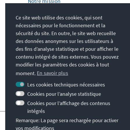
Notre mission
La Fondation Konrad Adenauer s'engage au
Ce site web utilise des cookies, qui sont
plan national et international en proposant
nécessaires pour le fonctionnement et la
des formations politiques au service de la
sécurité du site. En outre, le site web recueille
paix, de la liberté et de la justice. Nous
des données anonymes sur les utilisateurs à
défendons activement les libertés
des fins d’analyse statistique et pour afficher le
démocratiques, l'économie sociale de
contenu intégré de sites externes. Vous pouvez
marché, ainsi que l'élaboration et la
modifier les paramètres des cookies à tout
consolidation d'un consensus sur ces
moment.
En savoir plus
valeurs.
Les cookies techniques nécessaires
Notre mission
Cookies pour l’analyse statistique
Cookies pour l’affichage des contenus
intégrés
Impressum
Protection des données
Cond
Remarque: La page sera rechargée pour activer
vos modifications