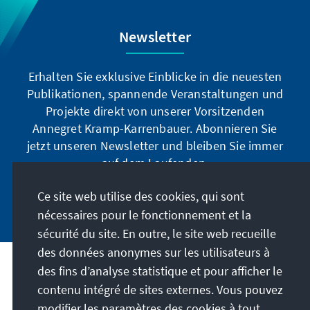
Nichtregierungsorganisationen sind
verunsichert. Es scheint nicht klar, wer die
Newsletter
politischen Richtungsentscheidungen trifft.
Gleichzeitig versucht die Regierung, ihre
Reformagenda voranzutreiben. Das Land
Erhalten Sie exklusive Einblicke in die neuesten
steht – einmal mehr – am Scheideweg.
Publikationen, spannende Veranstaltungen und
Projekte direkt von unserer Vorsitzenden
Annegret Kramp-Karrenbauer. Abonnieren Sie
jetzt unseren Newsletter und bleiben Sie immer
auf dem Laufenden.
Ce site web utilise des cookies, qui sont
Jetzt abonnieren
nécessaires pour le fonctionnement et la
sécurité du site. En outre, le site web recueille
des données anonymes sur les utilisateurs à
des fins d’analyse statistique et pour afficher le
Notre mission
contenu intégré de sites externes. Vous pouvez
modifier les paramètres des cookies à tout