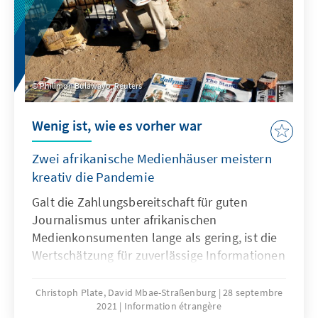
Philimon Bulawayo, Reuters
Wenig ist, wie es vorher war
Zwei afrikanische Medienhäuser meistern
kreativ die Pandemie
Galt die Zahlungsbereitschaft für guten
Journalismus unter afrikanischen
Medienkonsumenten lange als gering, ist die
Wertschätzung für zuverlässige Informationen
im Zuge der Coronakrise merklich gestiegen.
Wer innovativ ist und auf Qualität setzt, kann
Christoph Plate, David Mbae-Straßenburg
28 septembre
2021
Information étrangère
auch in diesen schwierigen Zeiten reüssieren,