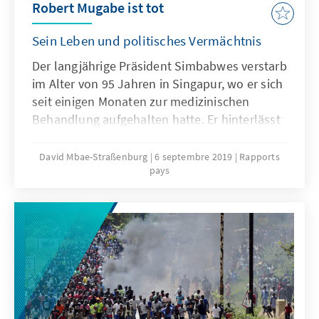
Robert Mugabe ist tot
Sein Leben und politisches Vermächtnis
Der langjährige Präsident Simbabwes verstarb
im Alter von 95 Jahren in Singapur, wo er sich
seit einigen Monaten zur medizinischen
Behandlung aufgehalten hatte. Er hinterlässt
eine verarmte Bevölkerung in einem am
Boden liegenden Land.
David Mbae-Straßenburg
6 septembre 2019
Rapports
pays