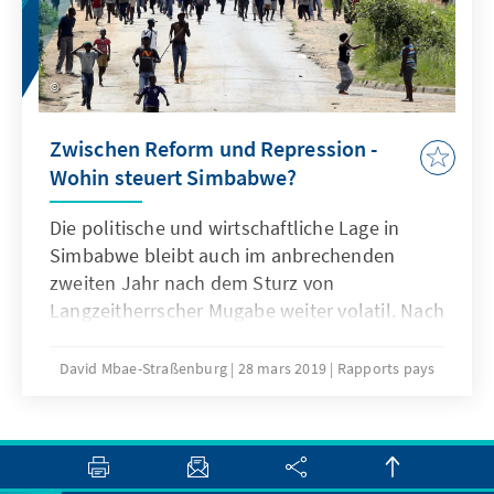
Zwischen Reform und Repression -
Wohin steuert Simbabwe?
Die politische und wirtschaftliche Lage in
Simbabwe bleibt auch im anbrechenden
zweiten Jahr nach dem Sturz von
Langzeitherrscher Mugabe weiter volatil. Nach
Ausschreitungen zu Beginn des Jahres,
welche durch eine drastische Erhöhung der
David Mbae-Straßenburg
28 mars 2019
Rapports pays
Treibstoffpreise ausgelöst worden waren,
geht die Regierung mit aller Härte gegen
Oppositionelle und Mitglieder der
Zivilgesellschaft vor.