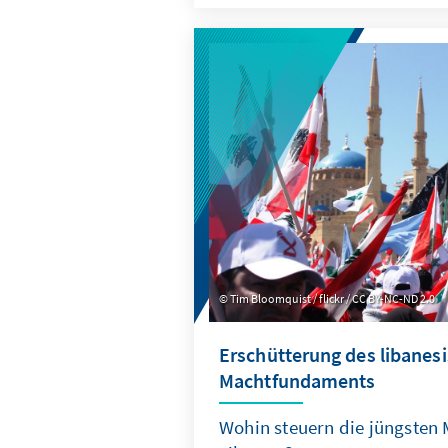
Tim Bloomquist / flickr / CC BY-NC-ND 2.0
Erschütterung des libanes
Machtfundaments
Wohin steuern die jüngsten