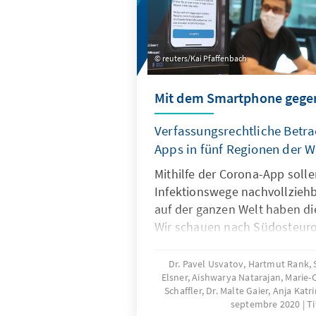
reuters/Kai Pfaffenbach
Mit dem Smartphone gegen
Verfassungsrechtliche Betr
Apps in fünf Regionen der W
Mithilfe der Corona-App solle
Infektionswege nachvollzieh
auf der ganzen Welt haben di
Wir schauen nach Südosteuro
Lateinamerika, Nahost sowie
Subsahara-Afrika. Wie steht e
Dr. Pavel Usvatov, Hartmut Rank, S
Elsner, Aishwarya Natarajan, Marie-
Rahmenbedingungen vor Ort? 
Schaffler, Dr. Malte Gaier, Anja Katr
praktische Umsetzung? Welc
septembre 2020
Ti
aufgetreten?