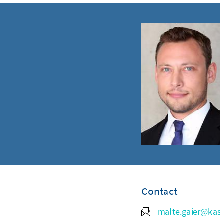
Contact
malte.gaier@ka