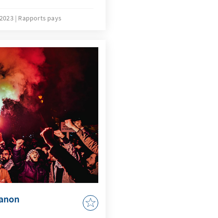
ent Kais Saied in Tunis
schen der EU und
 2023
Rapports pays
egische und
t“ unterzeichnet.
banon