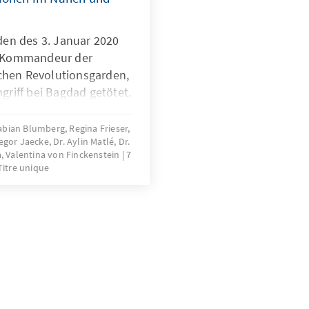
en des 3. Januar 2020
 Kommandeur der
schen Revolutionsgarden,
riff bei Bagdad getötet.
wor blutige Rache. Ob
uss von US-genutzten
abian Blumberg, Regina Frieser,
egor Jaecke, Dr. Aylin Matlé, Dr.
acht zum 8. Januar – und
 Valentina von Finckenstein
7
rische Vergeltung – die
Titre unique
 endet, bleibt offen.