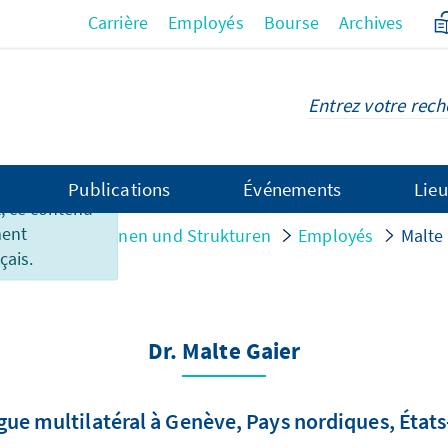
Carrière
Employés
Bourse
Archives
Publications
Événements
Lieu
 ce contenu
ment
sation
Personen und Strukturen
Employés
Malte
çais.
Dr. Malte Gaier
gue multilatéral à Genève, Pays nordiques, État