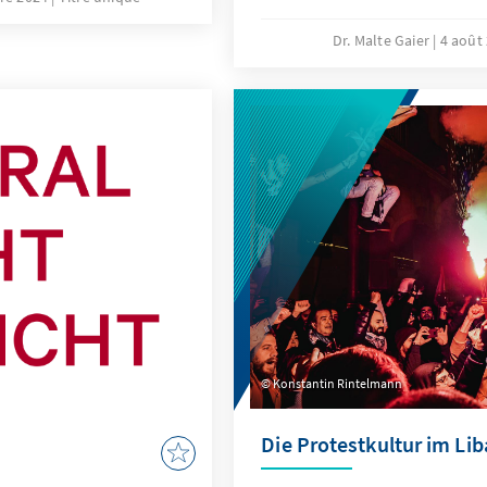
und Tunesiens Staatspräsid
die Absichtserklärung zwi
Dr. Malte Gaier
4 août
Tunesien über eine „strat
umfangreiche Partnerschaf
Konstantin Rintelmann
Die Protestkultur im Li