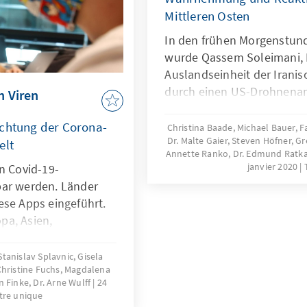
Mittleren Osten
In den frühen Morgenstund
wurde Qassem Soleimani,
Auslandseinheit der Irani
durch einen US-Drohnenang
 Viren
Das Regime in Teheran sch
mit dem iranischen Besch
achtung der Corona-
Christina Baade, Michael Bauer, F
Dr. Malte Gaier, Steven Höfner, Gr
Militärbasen im Irak der N
elt
Annette Ranko, Dr. Edmund Ratka,
Trumps Verzicht auf militä
janvier 2020
n Covid-19-
Eskalationsspirale wirklich
bar werden. Länder
ese Apps eingeführt.
pa, Asien,
 Nordafrika und nach
s um die rechtlichen
tanislav Splavnic, Gisela
Christine Fuchs, Magdalena
Wie steht es um die
in Finke, Dr. Arne Wulff
24
he Probleme sind
tre unique