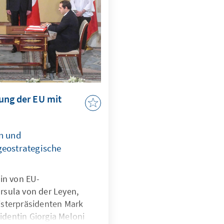
ung der EU mit
n und
eostrategische
in von EU-
sula von der Leyen,
isterpräsidenten Mark
sidentin Giorgia Meloni