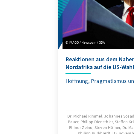
IMAGO / Newscom / GDA
Reaktionen aus dem Nahe
Nordafrika auf die US-Wah
Hoffnung, Pragmatismus un
Dr. Michael Rimmel, Johannes Sosad
Bauer, Philipp Dienstbier, Steffen K
Ellinor Zeino, Steven Höfner, Dr. Ma
Philipp Burkhardt
13 novemb