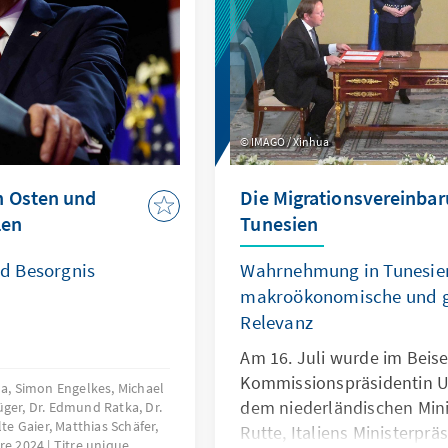
IMAGO / Xinhua
n Osten und
Die Migrationsvereinbar
len
Tunesien
d Besorgnis
Wahrnehmung in Tunesie
makroökonomische und g
Relevanz
Am 16. Juli wurde im Beise
Kommissionspräsidentin Ur
a, Simon Engelkes, Michael
dem niederländischen Min
rüger, Dr. Edmund Ratka, Dr.
lte Gaier, Matthias Schäfer,
Rutte, Italiens Ministerprä
re 2024
Titre unique