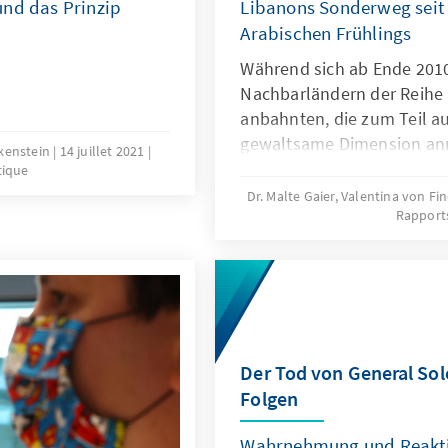
und das Prinzip
Libanons Sonderweg seit
Arabischen Frühlings
Während sich ab Ende 2010
Nachbarländern der Reihe
anbahnten, die zum Teil au
gewaltsame Dimension ann
ckenstein
14 juillet 2021
Libanon verhältnismäßig r
tique
hinweg kam es lediglich ve
Dr. Malte Gaier, Valentina von Fi
Rapport
Protesten, die in ihrem Ve
einer nationalen, konfess
Kampagne politischen Dru
Regierung aufzubauen, eh
Bildungsstand und Herkunf
landesweiten und inklusi
sollte es im Libanon erst
Der Tod von General Sol
Folgen
Wahrnehmung und Reakti