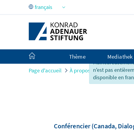
Saut au contenu principal
Thème
Mediathek
Malheureusement,
n'est pas entière
Page d'accueil
À propos de nous
Organi
disponible en fran
Conférencier (Canada, Dialo