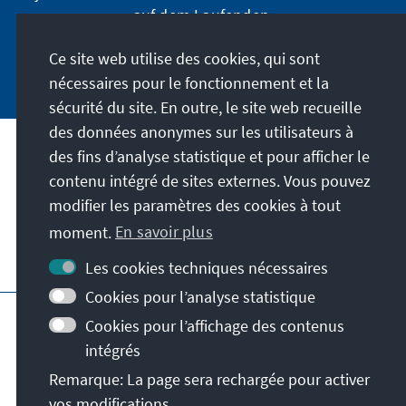
auf dem Laufenden.
Ce site web utilise des cookies, qui sont
Jetzt abonnieren
nécessaires pour le fonctionnement et la
sécurité du site. En outre, le site web recueille
des données anonymes sur les utilisateurs à
des fins d’analyse statistique et pour afficher le
Notre mission
contenu intégré de sites externes. Vous pouvez
modifier les paramètres des cookies à tout
Contact
moment.
En savoir plus
Autres offres de la fondation
Les cookies techniques nécessaires
Cookies pour l’analyse statistique
Impressum
Protection des données
Cookies pour l’affichage des contenus
Conditions d'utilisation
intégrés
Déclaration d'accessibilité
Barriere melden
Remarque: La page sera rechargée pour activer
Plan du site
vos modifications