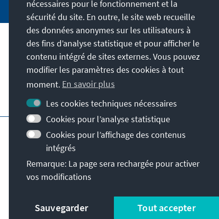
nécessaires pour le fonctionnement et la
sécurité du site. En outre, le site web recueille
des données anonymes sur les utilisateurs à
des fins d’analyse statistique et pour afficher le
Notre mission
contenu intégré de sites externes. Vous pouvez
modifier les paramètres des cookies à tout
Contact
moment.
En savoir plus
Autres offres de la fondation
Les cookies techniques nécessaires
Cookies pour l’analyse statistique
Impressum
Protection des données
Cookies pour l’affichage des contenus
Conditions d'utilisation
intégrés
Déclaration d'accessibilité
Barriere melden
Remarque: La page sera rechargée pour activer
Plan du site
vos modifications
© Konrad-Adenauer-Stiftung e.V. 2026
Sauvegarder
Tout accepter