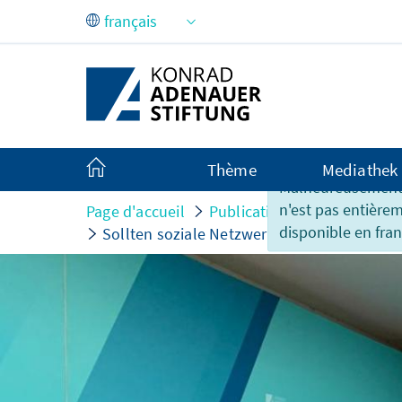
Saut au contenu principal
Thème
Mediathek
Malheureusement,
n'est pas entière
Page d'accueil
Publications
Présentati
disponible en fran
Sollten soziale Netzwerke für Kinder und J