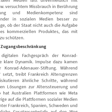
ialen Medien fast unvermeidlich mit
zw. versuchtem Missbrauch in Berührung
rtung und Medienkompetenz sind
inder in sozialen Medien besser zu
rage, ob der Staat nicht auch die Aufgabe
es kommerziellen Produktes, das mit
zu schützen.
d Zugangsbeschränkung
 digitalen Fachgespräch der Konrad-
ine klare Dynamik. Impulse dazu kamen
 Konrad-Adenauer-Stiftung. Während
 setzt, treibt Frankreich Altersgrenzen
kutieren ähnliche Schritte, während
hen Lösungen zur Alterssteuerung und
 hat Australien Plattformen wie Meta
ige auf die Plattformen sozialer Medien
unter Frankreich, Spanien, Schweden und
nliche Gesetzesentwürfe auf den Weg