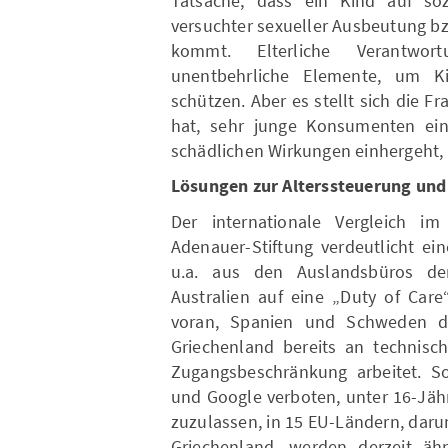
Tatsache, dass ein Kind auf soz
versuchter sexueller Ausbeutung b
kommt. Elterliche Verantwo
unentbehrliche Elemente, um K
schützen. Aber es stellt sich die F
hat, sehr junge Konsumenten ein
schädlichen Wirkungen einhergeht, 
Lösungen zur Alterssteuerung un
Der internationale Vergleich im
Adenauer-Stiftung verdeutlicht e
u.a. aus den Auslandsbüros der
Australien auf eine „Duty of Care“
voran, Spanien und Schweden dis
Griechenland bereits an technisc
Zugangsbeschränkung arbeitet. So
und Google verboten, unter 16-Jähr
zuzulassen, in 15 EU-Ländern, dar
Griechenland, werden derzeit äh