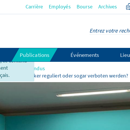
Carrière
Employés
Bourse
Archives
Publications
Événements
Lieu
 ce contenu
ment
ons & compte-rendus
çais.
ugendliche stärker reguliert oder sogar verboten werden?