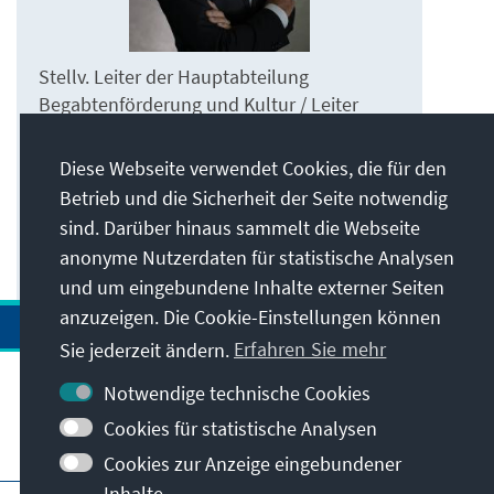
Stellv. Leiter der Hauptabteilung
Begabtenförderung und Kultur / Leiter
Kultur und Kurator / Geschäftsführer EHF
2010
Diese Webseite verwendet Cookies, die für den
Betrieb und die Sicherheit der Seite notwendig
hans-joerg.clement@kas.de
sind. Darüber hinaus sammelt die Webseite
+49 30 26996-3221
anonyme Nutzerdaten für statistische Analysen
und um eingebundene Inhalte externer Seiten
anzuzeigen. Die Cookie-Einstellungen können
Sie jederzeit ändern.
Erfahren Sie mehr
Notwendige technische Cookies
Cookies für statistische Analysen
Besuchen Sie auch
Cookies zur Anzeige eingebundener
Inhalte