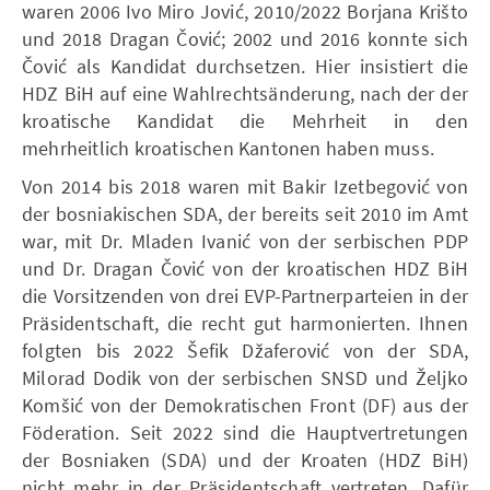
waren 2006 Ivo Miro Jović, 2010/2022 Borjana Krišto
und 2018 Dragan Čović; 2002 und 2016 konnte sich
Čović als Kandidat durchsetzen. Hier insistiert die
HDZ BiH auf eine Wahlrechtsänderung, nach der der
kroatische Kandidat die Mehrheit in den
mehrheitlich kroatischen Kantonen haben muss.
Von 2014 bis 2018 waren mit Bakir Izetbegović von
der bosniakischen SDA, der bereits seit 2010 im Amt
war, mit Dr. Mladen Ivanić von der serbischen PDP
und Dr. Dragan Čović von der kroatischen HDZ BiH
die Vorsitzenden von drei EVP-Partnerparteien in der
Präsidentschaft, die recht gut harmonierten. Ihnen
folgten bis 2022 Šefik Džaferović von der SDA,
Milorad Dodik von der serbischen SNSD und Željko
Komšić von der Demokratischen Front (DF) aus der
Föderation. Seit 2022 sind die Hauptvertretungen
der Bosniaken (SDA) und der Kroaten (HDZ BiH)
nicht mehr in der Präsidentschaft vertreten. Dafür