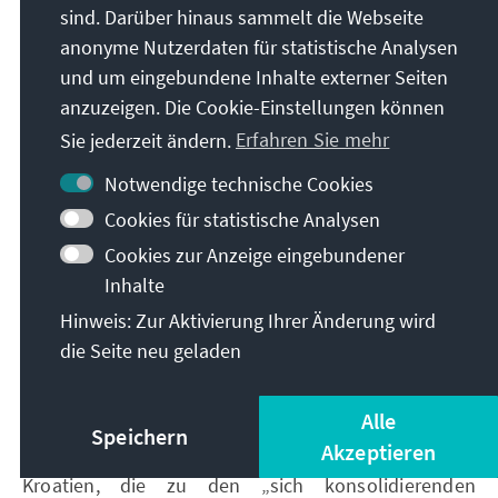
Verhandlungen zum EU-Beitritt steht offen,
sind. Darüber hinaus sammelt die Webseite
finanzielle und administrative Hilfen sind
anonyme Nutzerdaten für statistische Analysen
vorhanden, doch Präsidentschaft und Regierung
und um eingebundene Inhalte externer Seiten
sind nicht in der Lage, die Chancen zu nutzen und
anzuzeigen. Die Cookie-Einstellungen können
die notwendigen Schritte zu tun.
Sie jederzeit ändern.
Erfahren Sie mehr
Welchen Handlungsbedarf es gibt, zeigt u.a. der
Bertelsmann Transformationsindex 2024, der
Notwendige technische Cookies
weltweit die Transformationsprozesse bezüglich
Cookies für statistische Analysen
Demokratie und Marktwirtschaft analysiert. BiH
Cookies zur Anzeige eingebundener
rangiert dort unter den sechs Westbalkan-Ländern
Inhalte
bei der politischen Transformation als „stark
defekte Demokratie“ und beim Regierungshandeln,
Hinweis: Zur Aktivierung Ihrer Änderung wird
das als „schwach“ bewertet wird, auf dem letzten
die Seite neu geladen
Platz. Mit einer „eingeschränkten“ wirtschaftlichen
Transformation befindet sich BiH vor dem Kosovo in
Alle
diesem Bereich auf dem vorletztenPlatz. Gerade der
Speichern
Akzeptieren
Vergleich mit den beiden EU-Staaten Slowenien und
Kroatien, die zu den „sich konsolidierenden