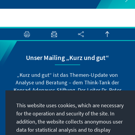
Unser Mailing „Kurz und gut“
„Kurz und gut“ ist das Themen-Update von
Analyse und Beratung – dem Think-Tank der
Konrad-Adenauer-Stiftung. Der Leiter Dr. Peter
Fischer-Bollin informiert Sie in unregelmäßigen
Abständen in aller Kürze über Themen, die wir
This website uses cookies, which are necessary
für unsere nahe Zukunft für wichtig halten.
for the operation and security of the site. In
addition, the website collects anonymous user
Jetzt abonnieren
data for statistical analysis and to display