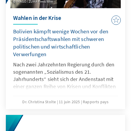
IMAGO / ZUMA Press Wire
Linkskandidaten an den Urnen.
Wahlen in der Krise
Bolivien kämpft wenige Wochen vor den
Präsidentschaftswahlen mit schweren
politischen und wirtschaftlichen
Verwerfungen
Nach zwei Jahrzehnten Regierung durch den
sogenannten „Sozialismus des 21.
Jahrhunderts“ sieht sich der Andenstaat mit
einer ganzen Reihe von Krisen und Konflikten
konfrontiert. In ihrer Summe könnten diese
eine reale Gefahr für die die
Dr. Christina Stolte
11 juin 2025
Rapports pays
verfassungsgemäße Durchführung der
Wahlen am 17. August darstellen. Gleichzeitig
setzt die bolivianische Bevölkerung große
Hoffnungen in den geplanten Wahlgang,