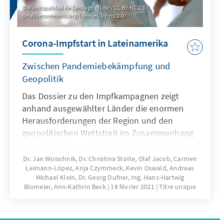
Municipalidad de Santiago / flickr / CC BY-NC 2.0 /
creativecommons.org/licenses/by-nc/2.0/
Corona-Impfstart in Lateinamerika
Zwischen Pandemiebekämpfung und
Geopolitik
Das Dossier zu den Impfkampagnen zeigt
anhand ausgewählter Länder die enormen
Herausforderungen der Region und den
geopolitischen Wettstreit im Zusammenhang
mit den Corona-Vakzinen.
Dr. Jan Woischnik, Dr. Christina Stolte, Olaf Jacob, Carmen
Leimann-López, Anja Czymmeck, Kevin Oswald, Andreas
Michael Klein, Dr. Georg Dufner, Ing. Hans-Hartwig
Blomeier, Ann-Kathrin Beck
18 février 2021
Titre unique