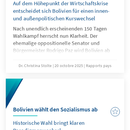
Auf dem Höhepunkt der Wirtschaftskrise
entscheidet sich Bolivien für einen innen-
und außenpolitischen Kurswechsel
Nach unendlich erscheinenden 150 Tagen
Wahlkampf herrscht nun Klarheit. Der
ehemalige oppositionelle Senator und
Bürgermeister Rodrigo Paz wird Bolivien ab
dem 8. November mit einem klaren
Wählermandat als Präsident führen. Dabei gilt
Dr. Christina Stolte
20 octobre 2025
Rapports pays
es, keine Zeit zu verlieren. Die Wirtschaft des
Andenstaates ist zusammengebrochen, die
Bevölkerung leidet unter Benzinknappheit
und explodierenden Lebensmittelpreisen. Die
Geduld, die das bolivianische Wahlvolk bis
zum Abschluss der Präsidentschaftswahlen
Bolivien wählt den Sozialismus ab
inmitten der dramatischen Wirtschaftskrise
Historische Wahl bringt klaren
aufgebracht hat, ist nun aufgebraucht und es