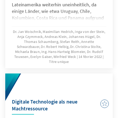
Lateinamerika weiterhin uneinheitlich, da
einige Länder, wie etwa Uruguay, Chile,
Kolumbien, Costa Rica und Panama aufgrund
ihrer zielgerichteten Pandemiehandhabung
schneller in eine „neue Normalität“
Dr. Jan Woischnik, Maximilian Hedrich, Inga von der Stein,
Anja Czymmeck, Andreas Klein, Johannes Hügel, Dr.
zurückgefunden haben, während Länder wie
Thomas Schaumberg, Stefan Reith, Annette
Argentinien, Peru, Ecuador, Bolivien und
Schwarzbauer, Dr. Robert Helbig, Dr. Christina Stolte,
Guatemala weiterhin einen geeigneten
Michaela Braun, Ing. Hans-Hartwig Blomeier, Dr. Rudolf
Umgang mit der Pandemie und deren Folgen
Teuwsen, Evelyn Gaiser, Winfried Weck
14 février 2022
Titre unique
suchen. In Mexiko und Brasilien bleibt die
Lage weiterhin intransparent und es fehlt an
klarer Kommunikation und Durchsetzung von
Präventionsmaßnahmen seitens der
Nationalregierungen.
Digitale Technologie als neue
Machtressource