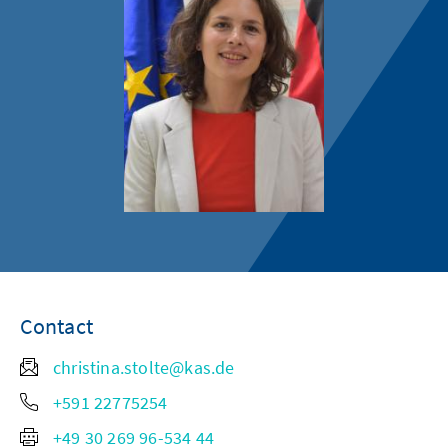
Contact
christina.stolte@kas.de
+591 22775254
+49 30 269 96-534 44