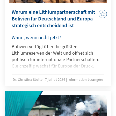
Warum eine Lithiumpartnerschaft mit
Bolivien für Deutschland und Europa
strategisch entscheidend ist
Wann, wenn nicht jetzt?
Bolivien verfügt über die größten
Lithiumreserven der Welt und öffnet sich
politisch für internationale Partnerschaften.
Gleichzeitig wächst für Europa der Druck,
seine Rohstoffabhängigkeit zu reduzieren.
Kann hier ein strategisches Bündnis mit
Dr. Christina Stolte
7 juillet 2026
Information étrangère
globaler Wirkung entstehen oder überwiegen
Risiken und Unsicherheiten?