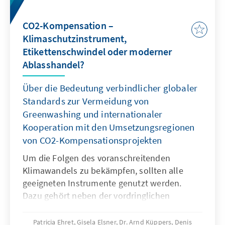
durch den sich viele Bürger einen Ausweg aus
der schweren Wirtschaftskrise erhoffen. Sie
CO2-Kompensation –
bestehen auf Einhaltung des Wahltermins
Klimaschutzinstrument,
und wollen sich ihr Recht auf demokratische
Etikettenschwindel oder moderner
Mitbestimmung nicht durch politische
Ablasshandel?
Machtkämpfe oder wirtschaftliche Probleme
nehmen lassen.
Über die Bedeutung verbindlicher globaler
Standards zur Vermeidung von
Greenwashing und internationaler
Kooperation mit den Umsetzungsregionen
von CO2-Kompensationsprojekten
Um die Folgen des voranschreitenden
Klimawandels zu bekämpfen, sollten alle
geeigneten Instrumente genutzt werden.
Dazu gehört neben der vordringlichen
Vermeidung und Reduktion von
Treibhausgasemissionen auch deren
Patricia Ehret, Gisela Elsner, Dr. Arnd Küppers, Denis