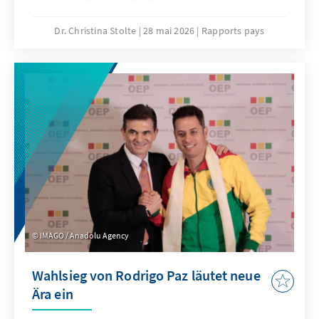
aufleben. Die Eskalation speist sich aus einer
explosiven Mischung aus politischen
Dr. Christina Stolte
28 mai 2026
Rapports pays
Altlasten, sozialen Konflikten und
wachsender Unzufriedenheit einflussreicher
Gruppen. Die Regierung von Präsident Rodrigo
Paz steht unter akutem Handlungsdruck,
sieht sich jedoch von Beginn ihrer Amtszeit an
mit einem doppelten strukturellen Problem
konfrontiert: dem schweren Erbe der
sozialistischen Ära sowie einer äußerst
fragilen eigenen Machtbasis.
IMAGO / Anadolu Agency
Wahlsieg von Rodrigo Paz läutet neue
Ära ein