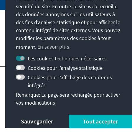
sécurité du site. En outre, le site web recueille
des données anonymes sur les utilisateurs à
des fins d’analyse statistique et pour afficher le
Notre mission
contenu intégré de sites externes. Vous pouvez
modifier les paramètres des cookies à tout
Contact
moment.
En savoir plus
Autres offres de la fondation
Les cookies techniques nécessaires
Cookies pour l’analyse statistique
Impressum
Protection des données
Cookies pour l’affichage des contenus
Conditions d'utilisation
intégrés
Déclaration d'accessibilité
Barriere melden
Remarque: La page sera rechargée pour activer
Plan du site
vos modifications
© Konrad-Adenauer-Stiftung e.V. 2026
Sauvegarder
Tout accepter