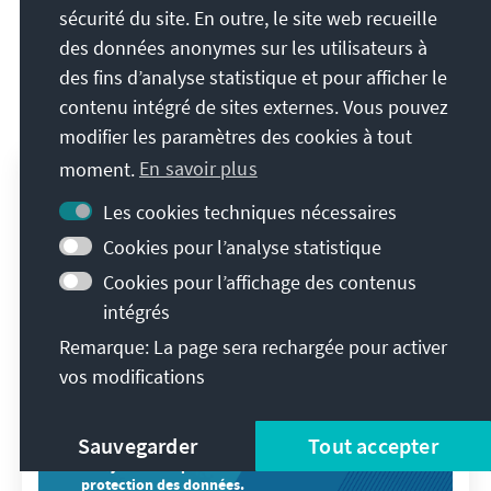
sécurité du site. En outre, le site web recueille
des données anonymes sur les utilisateurs à
Médiathèque
des fins d’analyse statistique et pour afficher le
contenu intégré de sites externes. Vous pouvez
modifier les paramètres des cookies à tout
moment.
En savoir plus
Les cookies techniques nécessaires
Cookies pour l’analyse statistique
Cookies pour l’affichage des contenus
intégrés
Remarque: La page sera rechargée pour activer
vos modifications
Veuillez cliquer ici pour voir le
contenu.
Sauvegarder
Tout accepter
Ou ajustez vos paramètres de cookies dans la
protection des données.