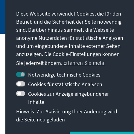
Diese Webseite verwendet Cookies, die für den
Jetzt abonnieren
Betrieb und die Sicherheit der Seite notwendig
sind. Darüber hinaus sammelt die Webseite
anonyme Nutzerdaten für statistische Analysen
und um eingebundene Inhalte externer Seiten
Unser Auftrag
anzuzeigen. Die Cookie-Einstellungen können
Sie jederzeit ändern.
Erfahren Sie mehr
Kontakt
Notwendige technische Cookies
Weitere Angebote der Stiftung
Cookies für statistische Analysen
Cookies zur Anzeige eingebundener
Impressum
Datenschutz
Inhalte
Nutzungsbedingungen
Hinweis: Zur Aktivierung Ihrer Änderung wird
Erklärung zur Barrierefreiheit
Barriere melden
die Seite neu geladen
Sitemap
© Konrad-Adenauer-Stiftung e.V. 2026