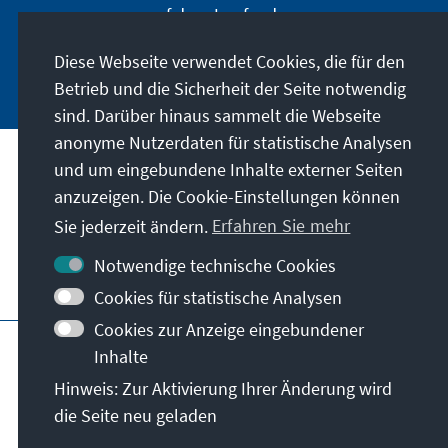
auf dem Laufenden.
Diese Webseite verwendet Cookies, die für den
Jetzt abonnieren
Betrieb und die Sicherheit der Seite notwendig
sind. Darüber hinaus sammelt die Webseite
anonyme Nutzerdaten für statistische Analysen
und um eingebundene Inhalte externer Seiten
Unser Auftrag
anzuzeigen. Die Cookie-Einstellungen können
Sie jederzeit ändern.
Erfahren Sie mehr
Kontakt
Notwendige technische Cookies
Weitere Angebote der Stiftung
Cookies für statistische Analysen
Cookies zur Anzeige eingebundener
Impressum
Datenschutz
Inhalte
Nutzungsbedingungen
Hinweis: Zur Aktivierung Ihrer Änderung wird
Erklärung zur Barrierefreiheit
Barriere melden
die Seite neu geladen
Sitemap