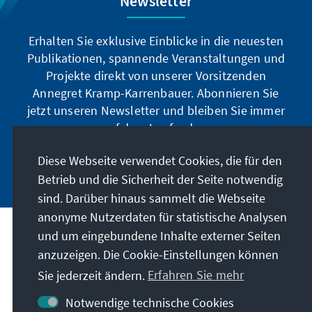
Newsletter
r
t
Si
donie
li
g
á
n
n
ti
D
Erhalten Sie exklusive Einblicke in die neuesten
E
g
s
S
.C
Publikationen, spannende Veranstaltungen und
rf
a
c
k
.
Projekte direkt von unserer Vorsitzenden
u
p
h
o
Annegret Kramp-Karrenbauer. Abonnieren Sie
rt
u
Urug
e
pj
jetzt unseren Newsletter und bleiben Sie immer
r
uay
r
D
e
auf dem Laufenden.
D
o
Si
M
Öster
ia
rt
n
o
Diese Webseite verwendet Cookies, die für den
Jetzt abonnieren
reich
l
g
n
Betrieb und die Sicherheit der Seite notwendig
o
u
a
W
t
sind. Darüber hinaus sammelt die Webseite
g
n
p
ie
e
anonyme Nutzerdaten für statistische Analysen
W
d
u
n
vi
und um eingebundene Inhalte externer Seiten
Unser Auftrag
e
r
d
Polen
anzuzeigen. Die Cookie-Einstellungen können
st
e
Si
af
Sie jederzeit ändern.
Erfahren Sie mehr
W
Kontakt
o
n
ri
a
g
Notwendige technische Cookies
k
rs