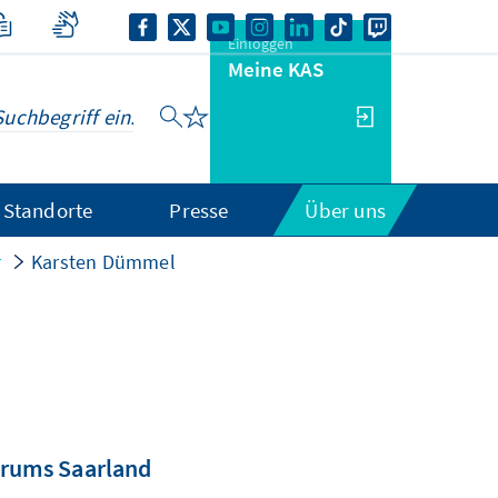
Einloggen
Meine KAS
Standorte
Presse
Über uns
r
Karsten Dümmel
orums Saarland