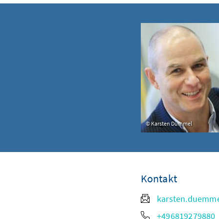
Karsten Dümmel
Kontakt
karsten.duemm
+496819279880