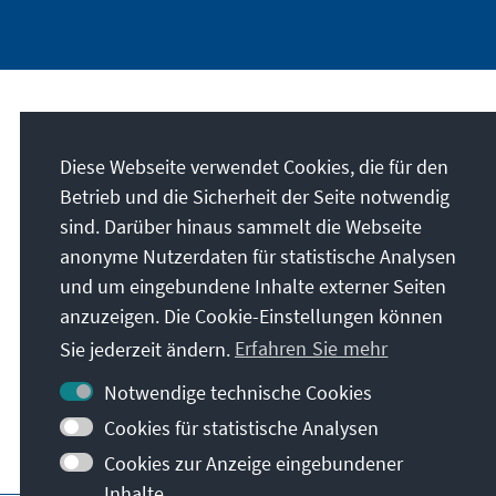
Unser Auftrag
Diese Webseite verwendet Cookies, die für den
Die Konrad-Adenauer-Stiftung setzt sich
Betrieb und die Sicherheit der Seite notwendig
national und international durch politische
sind. Darüber hinaus sammelt die Webseite
Bildung für Frieden, Freiheit und
anonyme Nutzerdaten für statistische Analysen
Gerechtigkeit ein. Wir fördern und bewahren
und um eingebundene Inhalte externer Seiten
freiheitliche Demokratie, die Soziale
anzuzeigen. Die Cookie-Einstellungen können
Marktwirtschaft und die Entwicklung und
Sie jederzeit ändern.
Erfahren Sie mehr
Festigung des Wertekonsenses.
Notwendige technische Cookies
Unser Auftrag
Cookies für statistische Analysen
Cookies zur Anzeige eingebundener
Inhalte