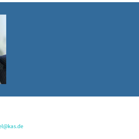
el@kas.de