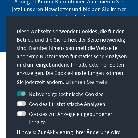
Annegret Kramp-Karrenbauer. Abonnieren Sie
jetzt unseren Newsletter und bleiben Sie immer
auf dem Laufenden.
Diese Webseite verwendet Cookies, die für den
Jetzt abonnieren
Betrieb und die Sicherheit der Seite notwendig
sind. Darüber hinaus sammelt die Webseite
anonyme Nutzerdaten für statistische Analysen
und um eingebundene Inhalte externer Seiten
Unser Auftrag
anzuzeigen. Die Cookie-Einstellungen können
Sie jederzeit ändern.
Erfahren Sie mehr
Kontakt
Notwendige technische Cookies
Weitere Angebote der Stiftung
Cookies für statistische Analysen
Cookies zur Anzeige eingebundener
Impressum
Datenschutz
Inhalte
Nutzungsbedingungen
Hinweis: Zur Aktivierung Ihrer Änderung wird
Erklärung zur Barrierefreiheit
Barriere melden