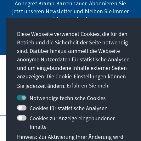
Annegret Kramp-Karrenbauer. Abonnieren Sie
jetzt unseren Newsletter und bleiben Sie immer
auf dem Laufenden.
Diese Webseite verwendet Cookies, die für den
Jetzt abonnieren
Betrieb und die Sicherheit der Seite notwendig
sind. Darüber hinaus sammelt die Webseite
anonyme Nutzerdaten für statistische Analysen
und um eingebundene Inhalte externer Seiten
Unser Auftrag
anzuzeigen. Die Cookie-Einstellungen können
Sie jederzeit ändern.
Erfahren Sie mehr
Kontakt
Notwendige technische Cookies
Weitere Angebote der Stiftung
Cookies für statistische Analysen
Cookies zur Anzeige eingebundener
Impressum
Datenschutz
Inhalte
Nutzungsbedingungen
Hinweis: Zur Aktivierung Ihrer Änderung wird
Erklärung zur Barrierefreiheit
Barriere melden